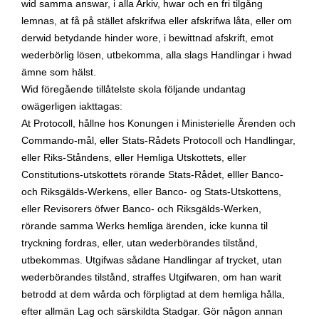
wid samma answar, i alla Arkiv, hwar och en fri tilgång
lemnas, at få på stället afskrifwa eller afskrifwa låta, eller om
derwid betydande hinder wore, i bewittnad afskrift, emot
wederbörlig lösen, utbekomma, alla slags Handlingar i hwad
ämne som hälst.
Wid föregående tillåtelste skola följande undantag
owägerligen iakttagas:
At Protocoll, hållne hos Konungen i Ministerielle Ärenden och
Commando-mål, eller Stats-Rådets Protocoll och Handlingar,
eller Riks-Ståndens, eller Hemliga Utskottets, eller
Constitutions-utskottets rörande Stats-Rådet, elller Banco-
och Riksgälds-Werkens, eller Banco- og Stats-Utskottens,
eller Revisorers öfwer Banco- och Riksgälds-Werken,
rörande samma Werks hemliga ärenden, icke kunna til
tryckning fordras, eller, utan wederbörandes tilstånd,
utbekommas. Utgifwas sådane Handlingar af trycket, utan
wederbörandes tilstånd, straffes Utgifwaren, om han warit
betrodd at dem wårda och förpligtad at dem hemliga hålla,
efter allmän Lag och särskildta Stadgar. Gör någon annan