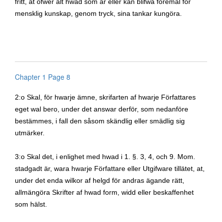
fritt, at öfwer alt hwad som är eller kan blifwa föremål för
mensklig kunskap, genom tryck, sina tankar kungöra.
Chapter 1 Page 8
2:o Skal, för hwarje ämne, skrifarten af hwarje Författares
eget wal bero, under det answar derför, som nedanföre
bestämmes, i fall den såsom skändlig eller smädlig sig
utmärker.
3:o Skal det, i enlighet med hwad i 1. §.
3, 4, och 9. Mom.
stadgadt är, wara hwarje Författare eller Utgifware tillätet, at,
under det enda wilkor af helgd för andras ägande rätt,
allmängöra Skrifter af hwad form, widd eller beskaffenhet
som hälst.