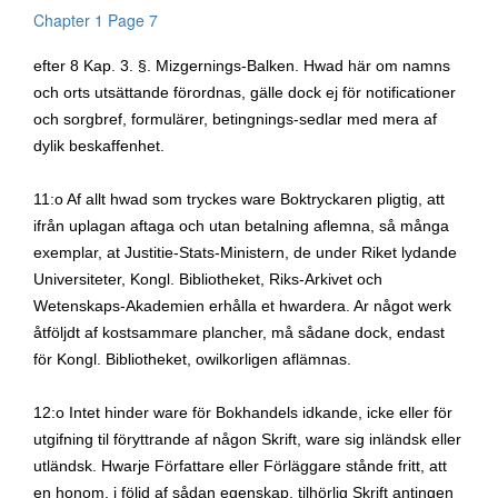
Chapter 1 Page 7
efter 8 Kap. 3.
§.
Mizgernings-Balken. Hwad här om namns
och orts utsättande förordnas, gälle dock ej för notificationer
och sorgbref, formulärer, betingnings-sedlar med mera af
dylik beskaffenhet.
11:o Af allt hwad som tryckes ware Boktryckaren pligtig, att
ifrån uplagan aftaga och utan betalning aflemna, så många
exemplar, at Justitie-Stats-Ministern, de under Riket lydande
Universiteter, Kongl. Bibliotheket, Riks-Arkivet och
Wetenskaps-Akademien erhålla et hwardera. Ar något werk
åtföljdt af kostsammare plancher, må sådane dock, endast
för Kongl. Bibliotheket, owilkorligen aflämnas.
12:o Intet hinder ware för Bokhandels idkande, icke eller för
utgifning til föryttrande af någon Skrift, ware sig inländsk eller
utländsk. Hwarje Författare eller Förläggare stånde fritt, att
en honom, i följd af sådan egenskap, tilhörlig Skrift antingen