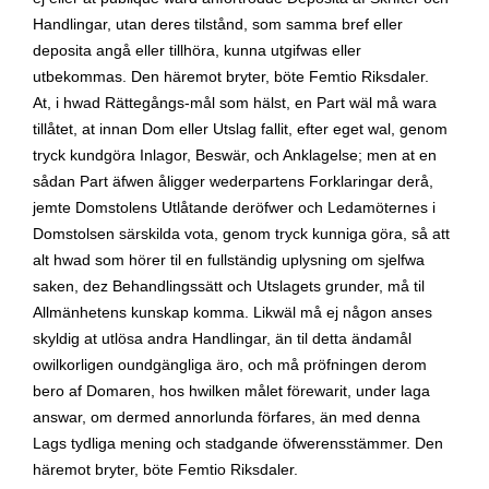
Handlingar, utan deres tilstånd, som samma bref eller
deposita angå eller tillhöra, kunna utgifwas eller
utbekommas. Den häremot bryter, böte Femtio Riksdaler.
At, i hwad Rättegångs-mål som hälst, en Part wäl må wara
tillåtet, at innan Dom eller Utslag fallit, efter eget wal, genom
tryck kundgöra Inlagor, Beswär, och Anklagelse; men at en
sådan Part äfwen åligger wederpartens Forklaringar derå,
jemte Domstolens Utlåtande deröfwer och Ledamöternes i
Domstolsen särskilda vota, genom tryck kunniga göra, så att
alt hwad som hörer til en fullständig uplysning om sjelfwa
saken, dez Behandlingssätt och Utslagets grunder, må til
Allmänhetens kunskap komma. Likwäl må ej någon anses
skyldig at utlösa andra Handlingar, än til detta ändamål
owilkorligen oundgängliga äro, och må pröfningen derom
bero af Domaren, hos hwilken målet förewarit, under laga
answar, om dermed annorlunda förfares, än med denna
Lags tydliga mening och stadgande öfwerensstämmer. Den
häremot bryter, böte Femtio Riksdaler.