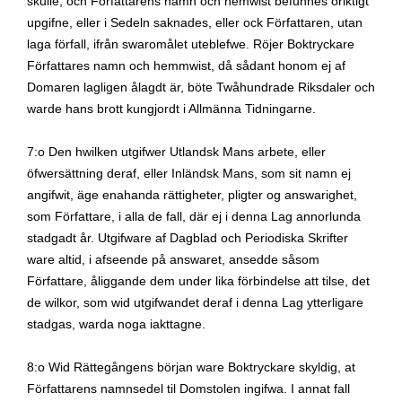
skulle, och Författarens namn och hemwist befunnes oriktigt
upgifne, eller i Sedeln saknades, eller ock Författaren, utan
laga förfall, ifrån swaromålet uteblefwe. Röjer Boktryckare
Författares namn och hemmwist, då sådant honom ej af
Domaren lagligen ålagdt är, böte Twåhundrade Riksdaler och
warde hans brott kungjordt i Allmänna Tidningarne.
7:o Den hwilken utgifwer Utlandsk Mans arbete, eller
öfwersättning deraf, eller Inländsk Mans, som sit namn ej
angifwit, äge enahanda rättigheter, pligter og answarighet,
som Författare, i alla de fall, där ej i denna Lag annorlunda
stadgadt år. Utgifware af Dagblad och Periodiska Skrifter
ware altid, i afseende på answaret, ansedde såsom
Författare, åliggande dem under lika förbindelse att tilse, det
de wilkor, som wid utgifwandet deraf i denna Lag ytterligare
stadgas, warda noga iakttagne.
8:o Wid Rättegångens början ware Boktryckare skyldig, at
Författarens namnsedel til Domstolen ingifwa. I annat fall