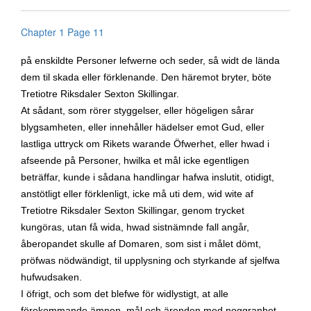
Chapter 1 Page 11
på enskildte Personer lefwerne och seder, så widt de lända
dem til skada eller förklenande. Den häremot bryter, böte
Tretiotre Riksdaler Sexton Skillingar.
At sådant, som rörer styggelser, eller högeligen sårar
blygsamheten, eller innehåller hädelser emot Gud, eller
lastliga uttryck om Rikets warande Öfwerhet, eller hwad i
afseende på Personer, hwilka et mål icke egentligen
beträffar, kunde i sådana handlingar hafwa inslutit, otidigt,
anstötligt eller förklenligt, icke må uti dem, wid wite af
Tretiotre Riksdaler Sexton Skillingar, genom trycket
kungöras, utan få wida, hwad sistnämnde fall angår,
åberopandet skulle af Domaren, som sist i målet dömt,
pröfwas nödwändigt, til upplysning och styrkande af sjelfwa
hufwudsaken.
I öfrigt, och som det blefwe för widlystigt, at alle
förekommande ämnen, mål och ärenden med noggranhet