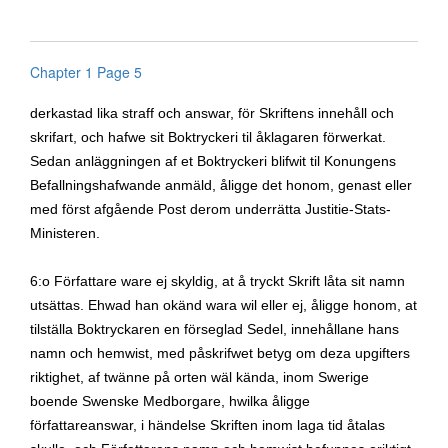
Chapter 1 Page 5
derkastad lika straff och answar, för Skriftens innehåll och
skrifart, och hafwe sit Boktryckeri til åklagaren förwerkat.
Sedan anläggningen af et Boktryckeri blifwit til Konungens
Befallningshafwande anmäld, åligge det honom, genast eller
med först afgående Post derom underrätta Justitie-Stats-
Ministeren.
6:o Författare ware ej skyldig, at å tryckt Skrift låta sit namn
utsättas. Ehwad han okänd wara wil eller ej, åligge honom, at
tilställa Boktryckaren en förseglad Sedel, innehållane hans
namn och hemwist, med påskrifwet betyg om deza upgifters
riktighet, af twänne på orten wäl kända, inom Swerige
boende Swenske Medborgare, hwilka åligge
författareanswar, i händelse Skriften inom laga tid åtalas