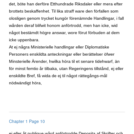
det, böte han derföre Etthundrade Riksdaler eller mera efter
brottets beskaffenhet. Til lika straff ware den förfallen som
olosligen genom trycket kungör förenämnde Handlingar, i fall
wården deraf blifwit honom anförtrodd, men han icke, wid
något bestämdt högre answar, wore förut förbuden at dem
icke uppenbara.
At ej några Ministerielle handlingar eller Diplomatiske
Personers enskildta anteckningar eller berättelser öfwer
Minsterielle Ärender, hwilka höra til et senare tidehwarf, än
för minst femtio år tilbaka, utan Regeringens tillstånd, ej eller
enskildte Bref, få wida de ej til något rättegångs-mål
nödwändigt höra,
Chapter 1 Page 10
ej eller åt publique wård anförtrodde Deposita af Skrifter och