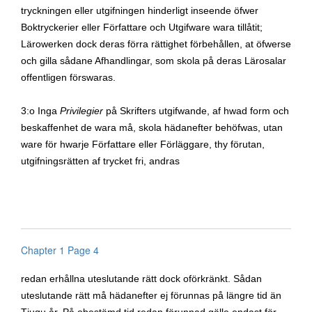
tryckningen eller utgifningen hinderligt inseende öfwer
Boktryckerier eller Författare och Utgifware wara tillåtit;
Lärowerken dock deras förra rättighet förbehållen, at öfwerse
och gilla sådane Afhandlingar, som skola på deras Lärosalar
offentligen förswaras.
3:o
Inga
Privilegier
på Skrifters utgifwande, af hwad form och
beskaffenhet de wara må, skola hädanefter behöfwas, utan
ware för hwarje Författare eller Förläggare, thy förutan,
utgifningsrätten af trycket fri, andras
Chapter 1 Page 4
redan erhållna uteslutande rätt dock oförkränkt. Sådan
uteslutande rätt må hädanefter ej förunnas på längre tid än