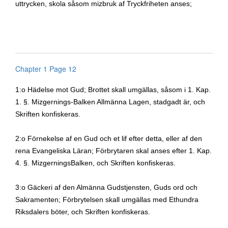
uttrycken, skola såsom mizbruk af Tryckfriheten anses;
Chapter 1 Page 12
1:o Hädelse mot Gud; Brottet skall umgällas, såsom i 1. Kap.
1. §. Mizgernings-Balken Allmänna Lagen, stadgadt är, och
Skriften konfiskeras.
2:o Förnekelse af en Gud och et lif efter detta, eller af den
rena Evangeliska Läran; Förbrytaren skal anses efter 1.
Kap.
4. §.
MizgerningsBalken, och Skriften konfiskeras.
3:o Gäckeri af den Almänna Gudstjensten, Guds ord och
Sakramenten; Förbrytelsen skall umgällas med Ethundra
Riksdalers böter, och Skriften konfiskeras.