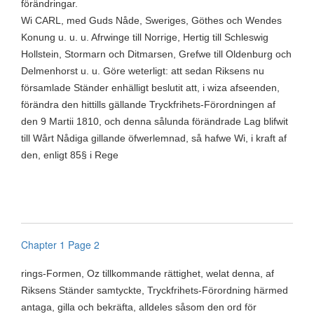
förändringar.
Wi CARL, med Guds Nåde, Sweriges, Göthes och Wendes
Konung u. u. u. Afrwinge till Norrige, Hertig till Schleswig
Hollstein, Stormarn och Ditmarsen, Grefwe till Oldenburg och
Delmenhorst u. u. Göre weterligt: att sedan Riksens nu
församlade Ständer enhälligt beslutit att, i wiza afseenden,
förändra den hittills gällande Tryckfrihets-Förordningen af
den 9 Martii 1810, och denna sålunda förändrade Lag blifwit
till Wårt Nådiga gillande öfwerlemnad, så hafwe Wi, i kraft af
den, enligt 85§ i Rege
Chapter 1 Page 2
rings-Formen, Oz tillkommande rättighet, welat denna, af
Riksens Ständer samtyckte, Tryckfrihets-Förordning härmed
antaga, gilla och bekräfta, alldeles såsom den ord för