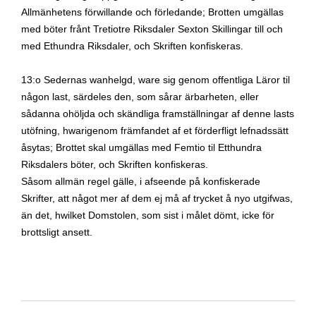
Allmänhetens förwillande och förledande; Brotten umgällas
med böter frånt Tretiotre Riksdaler Sexton Skillingar till och
med Ethundra Riksdaler, och Skriften konfiskeras.
13:o Sedernas wanhelgd, ware sig genom offentliga Läror til
någon last, särdeles den, som sårar ärbarheten, eller
sådanna ohöljda och skändliga framställningar af denne lasts
utöfning, hwarigenom främfandet af et förderfligt lefnadssätt
åsytas; Brottet skal umgällas med Femtio til Etthundra
Riksdalers böter, och Skriften konfiskeras.
Såsom allmän regel gälle, i afseende på konfiskerade
Skrifter, att något mer af dem ej må af trycket å nyo utgifwas,
än det, hwilket Domstolen, som sist i målet dömt, icke för
brottsligt ansett.