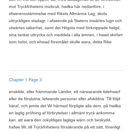
mot Tryckfrihetens mizbruk, hwilka här nedanföre, i
öfwerensstämmelse med Rikets Allmänna Lag, skola
uttryckligen stadagr, i afseende på Statens inwärtes lugn och
utwärtes säkerhet, samt det Högsta med förknippade helgd,
sina tankat uttrycka och meddela i alla ämnen, i hwad skirfart
som helst, och ehwad föremålet skulle wara, detta Rike
Chapter 1 Page 3
enskilde, eller främmande Länder, ett närwarande tidehwarf
eller de förslutna, lefwande personer eller afskildna. Till följd
häraf, och jemte det Wi härmed förpligte alla dem, på hwilka
en laglig pröfning af förbrytelser i allmänt tryck ankomma
kan, att wara den oskyldiges lagliga wärn och beskydd,
hafwe Wi, till Tryckfrihetens försäkrande på ett sätt, förenligt