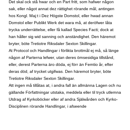
Det skal ock stå hwar och en Part fritt, som hafwer någon
sak, eller något annat dez rättighet rörande mål, antingen
hos Kongl. Maj:t i Dez Högste Domstol, eller hwad annan
Domstol eller Publikt Werk det wara må, at deröfwer låta
trycka underrättelse, eller få kallad Species Facti; dock at
han håller sig wid sanning och anständighet. Den häremot
bryter, böte Tretiotre Riksdaler Sexton Skillingar.
At Protocol och Handlingar i förlikta brottmål ej må, så länge
någon af Parterna lefwer, utan deres ömsesidiga tillstånd,
eller, derest Parterna äro döda, ej förr än Femtio år, efter
deras död, af trycket utgifwas. Den häremot bryter, böte
Tretiotre Riksdaler Sexton Skillingar.
Att ingen må tillåtas at, i andra fall än allmänna Lagen och nu
gällande Författningar utstaka, meddela eller til tryck utlemna
Utdrag af Kyrkoböcker eller af andra Själwården och Kyrko-
Disciplinen rörande Handlingar, i afseende