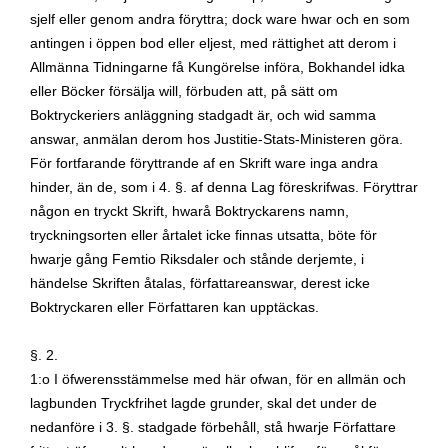
sjelf eller genom andra föryttra; dock ware hwar och en som
antingen i öppen bod eller eljest, med rättighet att derom i
Allmänna Tidningarne få Kungörelse införa, Bokhandel idka
eller Böcker försälja will, förbuden att, på sätt om
Boktryckeriers anläggning stadgadt är, och wid samma
answar, anmälan derom hos Justitie-Stats-Ministeren göra.
För fortfarande föryttrande af en Skrift ware inga andra
hinder, än de, som i 4. §. af denna Lag föreskrifwas. Föryttrar
någon en tryckt Skrift, hwarå Boktryckarens namn,
tryckningsorten eller årtalet icke finnas utsatta, böte för
hwarje gång Femtio Riksdaler och stånde derjemte, i
händelse Skriften åtalas, författareanswar, derest icke
Boktryckaren eller Författaren kan upptäckas.
§. 2.
1:o I öfwerensstämmelse med här ofwan, för en allmän och
lagbunden Tryckfrihet lagde grunder, skal det under de
nedanföre i 3. §. stadgade förbehåll, stå hwarje Författare