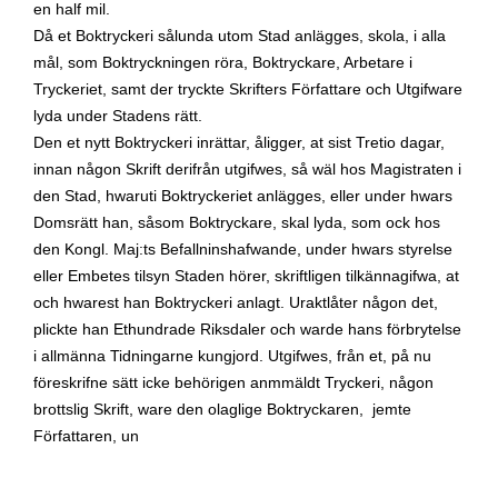
en half mil.
Då et Boktryckeri sålunda utom Stad anlägges, skola, i alla
mål, som Boktryckningen röra, Boktryckare, Arbetare i
Tryckeriet, samt der tryckte Skrifters Författare och Utgifware
lyda under Stadens rätt.
Den et nytt Boktryckeri inrättar, åligger, at sist Tretio dagar,
innan någon Skrift derifrån utgifwes, så wäl hos Magistraten i
den Stad, hwaruti Boktryckeriet anlägges, eller under hwars
Domsrätt han, såsom Boktryckare, skal lyda, som ock hos
den Kongl. Maj:ts Befallninshafwande, under hwars styrelse
eller Embetes tilsyn Staden hörer, skriftligen tilkännagifwa, at
och hwarest han Boktryckeri anlagt. Uraktlåter någon det,
plickte han Ethundrade Riksdaler och warde hans förbrytelse
i allmänna Tidningarne kungjord. Utgifwes, från et, på nu
föreskrifne sätt icke behörigen anmmäldt Tryckeri, någon
brottslig Skrift, ware den olaglige Boktryckaren,
jemte
Författaren, un