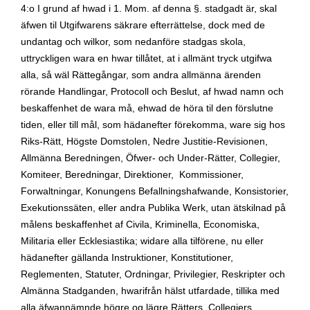
4:o I grund af hwad i 1. Mom. af denna §. stadgadt är, skal
äfwen til Utgifwarens säkrare efterrättelse, dock med de
undantag och wilkor, som nedanföre stadgas skola,
uttryckligen wara en hwar tillåtet, at i allmänt tryck utgifwa
alla, så wäl Rättegångar, som andra allmänna ärenden
rörande Handlingar, Protocoll och Beslut, af hwad namn och
beskaffenhet de wara må, ehwad de höra til den förslutne
tiden, eller till mål, som hädanefter förekomma, ware sig hos
Riks-Rätt, Högste Domstolen, Nedre Justitie-Revisionen,
Allmänna Beredningen, Öfwer- och Under-Rätter, Collegier,
Komiteer, Beredningar, Direktioner,
Kommissioner,
Forwaltningar, Konungens Befallningshafwande, Konsistorier,
Exekutionssäten, eller andra Publika Werk, utan ätskilnad på
målens beskaffenhet af Civila, Kriminella, Economiska,
Militaria eller Ecklesiastika; widare alla tilförene, nu eller
hädanefter gällanda Instruktioner, Konstitutioner,
Reglementen, Statuter, Ordningar, Privilegier, Reskripter och
Almänna Stadganden, hwarifrån hälst utfardade, tillika med
alla äfwannämnde högre og lägre Rätters, Collegiers,