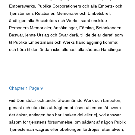
Emberswerks, Publika Corporationers och alla Embets- och
Tjenstemäns Relationer, Memorialer och Embetsbref;
ändtligen alla Societeters och Werks, samt enskilde
Personers Memorialer, Ansökningar, Förslag, Betänkanden,
Beswär, jemte Utslag och Swar derå, till de delar deraf, som
til Publika Embetsmäns och Werks handläggning komma;
och böra til den ändan icke allenast alla sådana Handlingar,
Chapter 1 Page 9
wid Domstolar och andre åfwannämde Werk och Embeten,
genast och utan tids utdrägt emot lösen utlemnas åt hwem
det äskar, antingen han har i saken del eller ej, wid answar
såsom för tjenstens försummelse, om sådant af någon Publik
Tjenesteman wägras eller obehörigen fördröjes, utan äfwen,