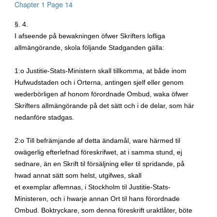
Chapter 1 Page 14
§. 4.
I afseende på bewakningen öfwer Skrifters lofliga
allmängörande, skola följande Stadganden gälla:
1:o Justitie-Stats-Ministern
ska
l
l til
l
komma, at både inom
Hufwudstaden och i Ortern
a,
antingen sjelf eller genom
wederbörligen af honom förordnade Ombud, waka öfwer
Skrifters allmängörande på det sätt och i de delar, som här
nedanföre stadgas
.
2:o
Ti
l
l befrämjande af detta ändamål, ware härmed til
owägerlig efterlefnad föreskrifw
e
t
,
at i samma stund, ej
se
d
nare, än en Skrift til försäljning eller til spridande
,
på
hwad annat sätt som helst
,
utgifwes, ska
l
l
et
exemplar
aflemnas
,
i
Stockholm
til
Justitie-Stats-
Ministeren,
och i hwarje annan Ort til hans förordnade
Ombud. Boktryckare, som denna föreskrift uraktlåter, böte