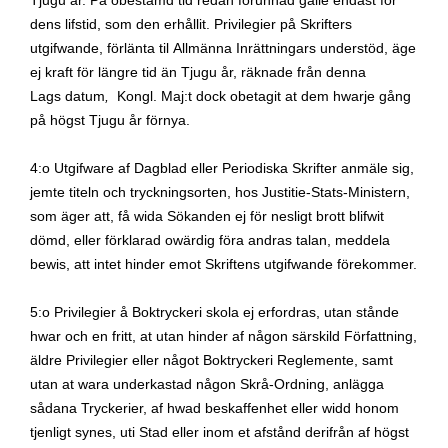
Tj
ugu år.
På obestämd tid redan förunnad gälle endast för
dens lifstid, som den erhållit.
Privilegier
på Skrifters
utgifwande, förlänta til
A
llmänna Inrättningars understöd, äge
ej kraft för längre tid än
T
jugu år, räknade från denna
Lags
datum
,
Kongl. Maj:t dock obetagit at dem hwarje gång
på högst
T
jugu år förnya.
4:o Utgifware af Dagblad eller Periodiska Skrifter anmäle sig,
jemte titeln och tryckningsorten, hos Justitie-Stats-Ministern,
som äger att, få wida Sökanden ej för nesligt brott blifwit
dömd, eller förklarad owärdig föra andras talan, meddela
bewis, att intet hinder emot Skriftens utgifwande förekommer.
5:o Privilegier å Boktryckeri skola ej erfordras, utan stånde
hwar och en fritt, at utan hinder af någon särskild Författning,
äldre Privilegier eller något Boktryckeri Reglemente, samt
utan at wara underkastad någon Skrå-Ordning, anlägga
sådana Tryckerier, af hwad beskaffenhet eller widd honom
tjenligt synes, uti Stad eller inom et afstånd derifrån af högst