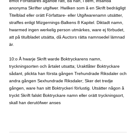
emot Författares ägande rätt, då han, i dem, insända
anonyma Skrifter utgifwer. Hwilken som å en Skrift bedrägligt
Titelblad eller orätt Författare- eller Utgifwarenamn utsätter,
straffes enligt Mizgernings-Balkens 8 Kapitel. Diktadt namn,
hwarmed ingen werkelig person utmärkes, ware ej förbudet,
att på titulbladet utsätta, då Auctors rätta namnsedel lämnad
är.
10:o Å hwarje Skrift warde Boktryckarens namn,
tryckningsorten och årtalet utsatta; Uraktlåter Boktryckare
sådant, plickta han första gången Trehundrade Riksdaler och
andra gången Sexhundrade Riksdaler; Sker det tredje
gången, ware han sitt Boktryckeri förlustig. Utsätter någon å
tryckt Skrift falskt Boktryckare namn eller orätt tryckningsort,
skall han derutöfwer anses