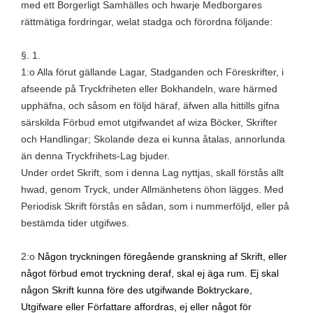
med ett Borgerligt Samhälles och hwarje Medborgares
rättmätiga fordringar, welat stadga och förordna följande:
§. 1.
1:o Alla förut gällande Lagar, Stadganden och Föreskrifter, i
afseende på Tryckfriheten eller Bokhandeln, ware härmed
upphäfna, och såsom en följd häraf, äfwen alla hittills gifna
särskilda Förbud emot utgifwandet af wiza Böcker, Skrifter
och Handlingar; Skolande deza ei kunna åtalas, annorlunda
än denna Tryckfrihets-Lag bjuder.
Under ordet Skrift, som i denna Lag nyttjas, skall förstås allt
hwad, genom Tryck, under Allmänhetens öhon lägges. Med
Periodisk Skrift förstås en sådan, som i nummerföljd, eller på
bestämda tider utgifwes.
2:o
Någon tryckningen föregående granskning af Skrift, eller
något förbud emot tryckning deraf, skal ej äga rum. Ej skal
någon Skrift kunna före des utgifwande Boktryckare,
Utgifware eller Författare affordras, ej eller något för