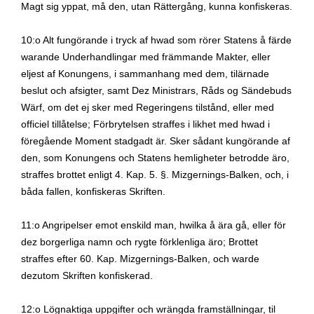
Magt sig yppat, må den, utan Rättergång, kunna konfiskeras.
10:o Alt fungörande i tryck af hwad som rörer Statens å färde
warande Underhandlingar med främmande Makter, eller
eljest af Konungens, i sammanhang med dem, tilärnade
beslut och afsigter, samt Dez Ministrars, Råds og Sändebuds
Wärf, om det ej sker med Regeringens tilstånd, eller med
officiel tillåtelse; Förbrytelsen straffes i likhet med hwad i
föregående Moment stadgadt är. Sker sådant kungörande af
den, som Konungens och Statens hemligheter betrodde äro,
straffes brottet enligt 4.
Kap. 5. §.
Mizgernings-Balken, och, i
båda fallen, konfiskeras Skriften.
11:o Angripelser emot enskild man, hwilka å ära gå, eller för
dez borgerliga namn och rygte förklenliga äro; Brottet
straffes efter 60.
Kap. Mizgernings-Balken, och warde
dezutom Skriften konfiskerad.
12:o Lögnaktiga uppgifter och wrängda framställningar, til