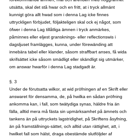
utsätta, skal det stå hwar och en fritt, at i tryck allmänt
kunnigt göra allt hwad som i denna Lag icke finnes
uttryckligen förbjudet, följakteligen skal ock ej något, som
öfwer i denna Lag tillåtliga ämnen i tryck anmärkes,
påminnes eller eljest gransknings- eller reflectionswis i
dagsljuset framlägges, kunna, under förewänding att
innebära tabel eller klander, såsom straffbart anses, få wida
skrifsättet icke såsom smädligt eller skändligt sig utmärker,
om answar hwarför i denna Lag stadgadt är.
§. 3
Under de förutsatta wilkor, at wid pröfningen af en Skrift eller
answaret för densamma, de, på hwilka en sådan pröfning
ankomma kan, i fall, som twätydiga synas, häldre fria än
fälla, alltid mera må fästa sin upmärksamhet på ämnets och
tankens än på uttryckets lagstridighet, på Skriftens åsyfning,
än på framställnings-sättet, och alltid utan rättighet, att, i
hwilket fall som hälst, draga obestämde slutföljder af