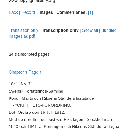
www.copyrighthistory.org
Back
|
Record
| Images |
Commentaries:
[1]
Translation only
|
Transcription only
|
Show all
|
Bundled
images as pdf
24 transcripted pages
Chapter 1 Page 1
1841. No. 71.
Swensk Författnings-Samling.
Kongl. Maj:ts och Riksens Ständers faststälde
TRYCKFRIHETS-FÖRORDNING;
Dat. Örebro den 16 Julii 1812.
Med de derefter, och sist wid Riksdagen i Stockholm åren
1840 och 1841, af Konungen och Riksens Ständer antagna