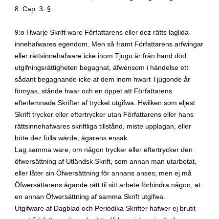
8.
Cap. 3. §.
9:o Hwarje Skrift ware Författarens eller dez rätts laglida
innehafwares egendom. Men så framt Författarens arfwingar
eller rättsinnehafware icke inom Tjugu år från hand död
utgifningsrättigheten begagnat, äfwensom i händelse ett
sådant begagnande icke af dem inom hwart Tjugonde år
förnyas, stånde hwar och en öppet att Författarens
efterlemnade Skrifter af trycket utgifwa. Hwilken som eljest
Skrift trycker eller eftertrycker utan Författarens eller hans
rättsinnehafwares skriftliga tillstånd, miste upplagan, eller
böte dez fulla wärde, ägarens ensak.
Lag samma ware, om någon trycker eller eftertrycker den
öfwersättning af Utländsk Skrift, som annan man utarbetat,
eller låter sin Öfwersättning för annans anses; men ej må
Öfwersättarens ägande rätt til sitt arbete förhindra någon, at
en annan Öfwersättning af samma Skrift utgifwa.
Utgifware af Dagblad och Periodika Skrifter hafwer ej brutit