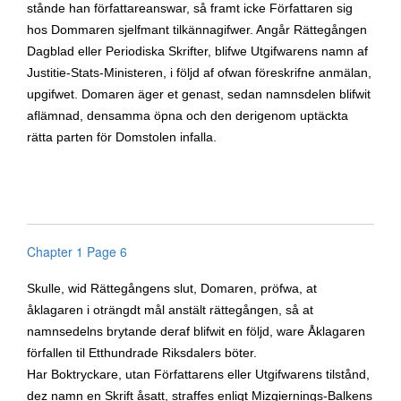
stånde han författareanswar, så framt icke Författaren sig
hos Dommaren sjelfmant tilkännagifwer. Angår Rättegången
Dagblad eller Periodiska Skrifter, blifwe Utgifwarens namn af
Justitie-Stats-Ministeren, i följd af ofwan föreskrifne anmälan,
upgifwet. Domaren äger et genast, sedan namnsdelen blifwit
aflämnad, densamma öpna och den derigenom uptäckta
rätta parten för Domstolen infalla.
Chapter 1 Page 6
Skulle, wid Rättegångens slut, Domaren, pröfwa, at
åklagaren i oträngdt mål anstält rättegången, så at
namnsedelns brytande deraf blifwit en följd, ware Åklagaren
förfallen til Etthundrade Riksdalers böter.
Har Boktryckare, utan Författarens eller Utgifwarens tilstånd,
dez namn en Skrift åsatt, straffes enligt Mizgiernings-Balkens