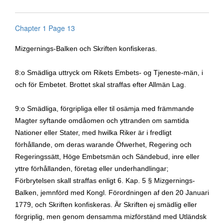
Chapter 1 Page 13
Mizgernings-Balken och Skriften konfiskeras.
8:o Smädliga uttryck om Rikets Embets- og Tjeneste-män, i
och för Embetet. Brottet skal straffas efter Allmän Lag.
9:o Smädliga, förgripliga eller til osämja med främmande
Magter syftande omdåomen och yttranden om samtida
Nationer eller Stater, med hwilka Riker är i fredligt
förhållande, om deras warande Öfwerhet, Regering och
Regeringssätt, Höge Embetsmän och Sändebud, inre eller
yttre förhållanden, företag eller underhandlingar;
Förbrytelsen skall straffas enligt 6.
Kap. 5 § Mizgernings-
Balken, jemnförd med Kongl.
Förordningen af den 20 Januari
1779, och Skriften konfiskeras. Är Skriften ej smädlig eller
förgriplig, men genom densamma mizförständ med Utländsk