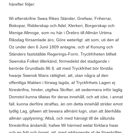
härefter följer:
Wi efterskrifne Swea Rikes Ständer, Grefwar, Friherrar,
Biskopar, Ridderskap och Adel, Klerkeri, Borgerskap och
Menige Allmoge, som nu här i Örebro till Allmän Urtima
Riksdag församlade äro, Göre weterligt: att som, uti den af
Oz under den 6 Junii 1809 antagne, och af Konung och
Ständers fastställde Regerings-Form, Tryckfriheten blifwit
Swenska Folket tillerkänd, förmedelst det stadgande i
berörde Grundlads 86 §: att med Tryckfrihet bör förstås
hwarje Swensk Mans rättighet, att, utan några af den
offentliga Makten i förwag lagda, af Tryckfrihets Lagen ej
föreskrifna, hinder, utgifwa Skrifter; att sedermera inför laglig
Domstol kunna tillatas för deras innehåll, och att icke, i annat
fall, kunna derföre straffas, än om detta innehåll strider emot
tydlig Lag, gifwen att bewara allmänt lugn, utan att återhålla
allmän upplysning; Altså, och med hänsigt till de sålunda
föreskrifna ändamål, hafwe Wi härmed welat förklara hwar
och en fritt och öppet, att, med iakttagende af de föreskrifter