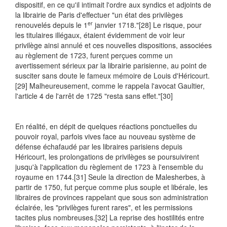
dispositif, en ce qu'il intimait l'ordre aux syndics et adjoints de
la librairie de Paris d'effectuer "un état des privilèges
er
renouvelés depuis le 1
janvier 1718."
[28] Le risque, pour
les titulaires illégaux, étaient évidemment de voir leur
privilège ainsi annulé et ces nouvelles dispositions, associées
au règlement de 1723, furent perçues comme un
avertissement sérieux par la librairie parisienne, au point de
susciter sans doute le fameux mémoire de Louis d'Héricourt.
[29] Malheureusement, comme le rappela l'avocat Gaultier,
l'article 4 de l'arrêt de 1725 "resta sans effet."
[30]
En réalité, en dépit de quelques réactions ponctuelles du
pouvoir royal, parfois vives face au nouveau système de
défense échafaudé par les libraires parisiens depuis
Héricourt, les prolongations de privilèges se poursuivirent
jusqu'à l'application du règlement de 1723 à l'ensemble du
royaume en 1744.
[31] Seule la direction de Malesherbes, à
partir de 1750, fut perçue comme plus souple et libérale, les
libraires de provinces rappelant que sous son administration
éclairée, les "privilèges furent rares", et les permissions
tacites plus nombreuses.
[32] La reprise des hostilités entre