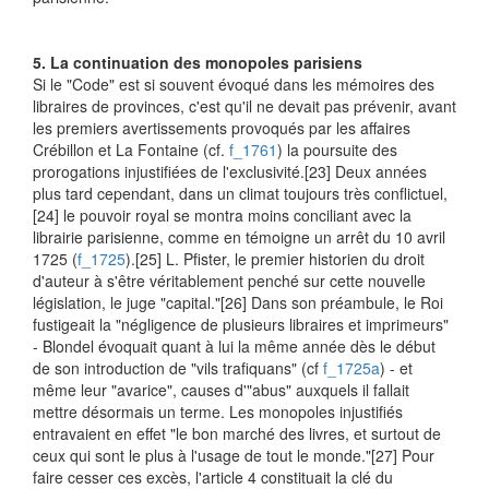
5. La continuation des monopoles parisiens
Si le "Code" est si souvent évoqué dans les mémoires des
libraires de provinces, c'est qu'il ne devait pas prévenir, avant
les premiers avertissements provoqués par les affaires
Crébillon et La Fontaine (cf.
f_1761
) la poursuite des
prorogations injustifiées de l'exclusivité.
[23] Deux années
plus tard cependant, dans un climat toujours très conflictuel,
[24] le pouvoir royal se montra moins conciliant avec la
librairie parisienne, comme en témoigne un arrêt du 10 avril
1725 (
f_1725
).
[25] L. Pfister, le premier historien du droit
d'auteur à s'être véritablement penché sur cette nouvelle
législation, le juge "capital."
[26] Dans son préambule, le Roi
fustigeait la "négligence de plusieurs libraires et imprimeurs"
- Blondel évoquait quant à lui la même année dès le début
de son introduction de "vils trafiquans" (cf
f_1725a
) - et
même leur "avarice", causes d'"abus" auxquels il fallait
mettre désormais un terme. Les monopoles injustifiés
entravaient en effet "le bon marché des livres, et surtout de
ceux qui sont le plus à l'usage de tout le monde."
[27] Pour
faire cesser ces excès, l'article 4 constituait la clé du