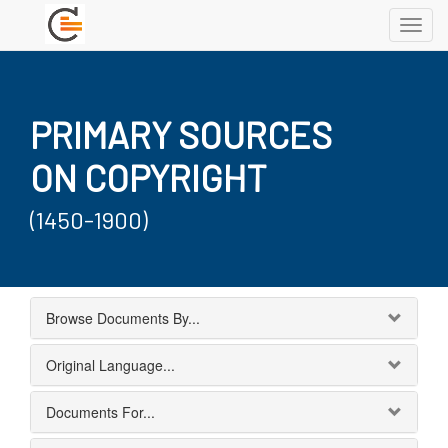
Toggl
navig
PRIMARY SOURCES
ON COPYRIGHT
(1450-1900)
Browse Documents By...
Original Language...
Documents For...