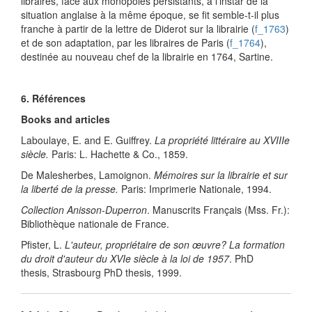
libraires, face aux monopoles persistants, à l'instar de la
situation anglaise à la même époque, se fit semble-t-il plus
franche à partir de la lettre de Diderot sur la librairie (
f_1763
)
et de son adaptation, par les libraires de Paris (
f_1764
),
destinée au nouveau chef de la librairie en 1764, Sartine.
6. Références
Books and articles
Laboulaye, E. and E. Guiffrey.
La propriété littéraire au XVIIIe
siècle.
Paris: L. Hachette & Co., 1859.
De Malesherbes, Lamoignon.
Mémoires sur la librairie et sur
la liberté de la presse.
Paris: Imprimerie Nationale, 1994.
Collection Anisson-Duperron
. Manuscrits Français (Mss. Fr.):
Bibliothèque nationale de France.
Pfister, L.
L'auteur, propriétaire de son œuvre? La formation
du droit d'auteur du XVIe siècle à la loi de 1957
. PhD
thesis, Strasbourg PhD thesis, 1999.