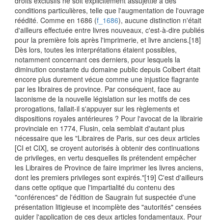
droits exclusifs ne soit explicitement assujettie à des
conditions particulières, telle que l'augmentation de l'ouvrage
réédité. Comme en 1686 (
f_1686
), aucune distinction n'était
d'ailleurs effectuée entre livres nouveaux, c'est-à-dire publiés
pour la première fois après l'imprimerie, et livre anciens.
[18]
Dès lors, toutes les interprétations étaient possibles,
notamment concernant ces derniers, pour lesquels la
diminution constante du domaine public depuis Colbert était
encore plus durement vécue comme une injustice flagrante
par les libraires de province. Par conséquent, face au
laconisme de la nouvelle législation sur les motifs de ces
prorogations, fallait-il s'appuyer sur les règlements et
dispositions royales antérieures ? Pour l'avocat de la librairie
provinciale en 1774, Flusin, cela semblait d'autant plus
nécessaire que les "Libraires de Paris, sur ces deux articles
[CI et CIX], se croyent autorisés à obtenir des continuations
de privileges, en vertu desquelles ils prétendent empêcher
les Libraires de Province de faire imprimer les livres anciens,
dont les premiers privileges sont expirés."
[19] C'est d'ailleurs
dans cette optique que l'impartialité du contenu des
"conférences" de l'édition de Saugrain fut suspectée d'une
présentation litigieuse et incomplète des "autorités" censées
guider l'application de ces deux articles fondamentaux. Pour