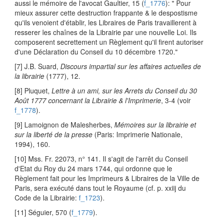
aussi le mémoire de l'avocat Gaultier, 15 (
f_1776
): " Pour
mieux assurer cette destruction frappante & le despostisme
qu'ils venoient d'établir, les Libraires de Paris travaillerent à
resserer les chaînes de la Librairie par une nouvelle Loi. Ils
composerent secrettement un Règlement qu'il firent autoriser
d'une Déclaration du Conseil du 10 décembre 1720."
[7] J.B. Suard,
Discours impartial sur les affaires actuelles de
la librairie
(1777), 12.
[8] Pluquet,
Lettre à un ami, sur les Arrets du Conseil du 30
Août 1777 concernant la Librairie & l'Imprimerie
, 3-4 (voir
f_1778
).
[9] Lamoignon de Malesherbes,
Mémoires sur la librairie et
sur la liberté de la presse
(Paris: Imprimerie Nationale,
1994), 160.
[10] Mss. Fr. 22073, n° 141. Il s'agit de l'arrêt du Conseil
d'Etat du Roy du 24 mars 1744, qui ordonne que le
Règlement fait pour les Imprimeurs & Libraires de la Ville de
Paris, sera exécuté dans tout le Royaume (cf. p. xxiij du
Code de la Librairie:
f_1723
).
[11] Séguier, 570 (
f_1779
).