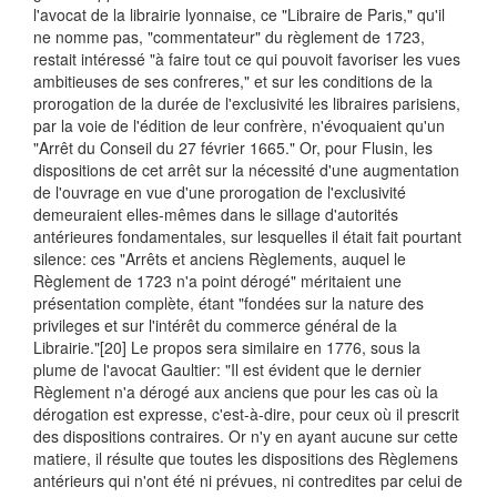
l'avocat de la librairie lyonnaise, ce "Libraire de Paris," qu'il
ne nomme pas, "commentateur" du règlement de 1723,
restait intéressé "à faire tout ce qui pouvoit favoriser les vues
ambitieuses de ses confreres," et sur les conditions de la
prorogation de la durée de l'exclusivité les libraires parisiens,
par la voie de l'édition de leur confrère, n'évoquaient qu'un
"Arrêt du Conseil du 27 février 1665." Or, pour Flusin, les
dispositions de cet arrêt sur la nécessité d'une augmentation
de l'ouvrage en vue d'une prorogation de l'exclusivité
demeuraient elles-mêmes dans le sillage d'autorités
antérieures fondamentales, sur lesquelles il était fait pourtant
silence: ces "Arrêts et anciens Règlements, auquel le
Règlement de 1723 n'a point dérogé" méritaient une
présentation complète, étant "fondées sur la nature des
privileges et sur l'intérêt du commerce général de la
Librairie."
[20] Le propos sera similaire en 1776, sous la
plume de l'avocat Gaultier: "Il est évident que le dernier
Règlement n'a dérogé aux anciens que pour les cas où la
dérogation est expresse, c'est-à-dire, pour ceux où il prescrit
des dispositions contraires. Or n'y en ayant aucune sur cette
matiere, il résulte que toutes les dispositions des Règlemens
antérieurs qui n'ont été ni prévues, ni contredites par celui de