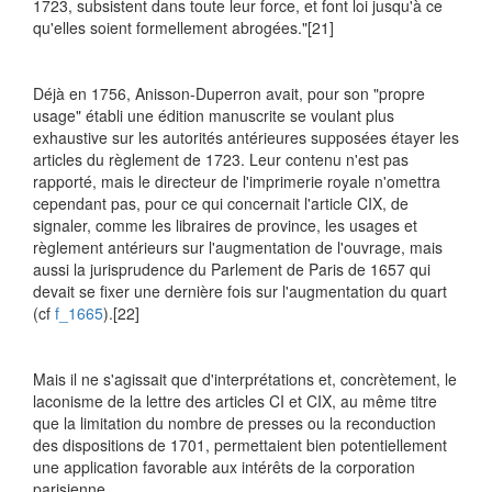
1723, subsistent dans toute leur force, et font loi jusqu'à ce
qu'elles soient formellement abrogées."
[21]
Déjà en 1756, Anisson-Duperron avait, pour son "propre
usage" établi une édition manuscrite se voulant plus
exhaustive sur les autorités antérieures supposées étayer les
articles du règlement de 1723. Leur contenu n'est pas
rapporté, mais le directeur de l'imprimerie royale n'omettra
cependant pas, pour ce qui concernait l'article CIX, de
signaler, comme les libraires de province, les usages et
règlement antérieurs sur l'augmentation de l'ouvrage, mais
aussi la jurisprudence du Parlement de Paris de 1657 qui
devait se fixer une dernière fois sur l'augmentation du quart
(cf
f_1665
).
[22]
Mais il ne s'agissait que d'interprétations et, concrètement, le
laconisme de la lettre des articles CI et CIX, au même titre
que la limitation du nombre de presses ou la reconduction
des dispositions de 1701, permettaient bien potentiellement
une application favorable aux intérêts de la corporation
parisienne.