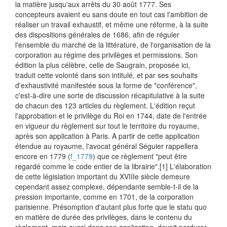
la matière jusqu'aux arrêts du 30 août 1777. Ses
concepteurs avaient eu sans doute en tout cas l'ambition de
réaliser un travail exhaustif, et même une réforme, à la suite
des dispositions générales de 1686, afin de réguler
l'ensemble du marché de la littérature, de l'organisation de la
corporation au régime des privilèges et permissions. Son
édition la plus célèbre, celle de Saugrain, proposée ici,
traduit cette volonté dans son intitulé, et par ses souhaits
d'exhaustivité manifestée sous la forme de "conférence",
c'est-à-dire une sorte de discussion récapitulative à la suite
de chacun des 123 articles du règlement. L'édition reçut
l'approbation et le privilège du Roi en 1744, date de l'entrée
en vigueur du règlement sur tout le territoire du royaume,
après son application à Paris. A partir de cette application
étendue au royaume, l'avocat général Séguier rappellera
encore en 1779 (
f_1779
) que ce règlement "peut être
regardé comme le code entier de la librairie".
[1] L'élaboration
de cette législation important du XVIIIe siècle demeure
cependant assez complexe, dépendante semble-t-il de la
pression importante, comme en 1701, de la corporation
parisienne. Présomption d'autant plus forte que le statu quo
en matière de durée des privilèges, dans le contenu du