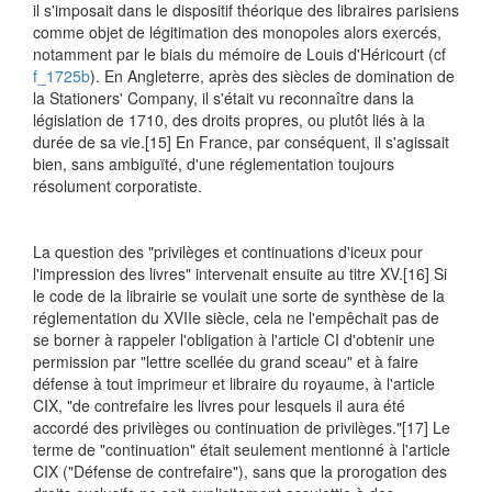
il s'imposait dans le dispositif théorique des libraires parisiens
comme objet de légitimation des monopoles alors exercés,
notamment par le biais du mémoire de Louis d'Héricourt (cf
f_1725b
). En Angleterre, après des siècles de domination de
la Stationers' Company, il s'était vu reconnaître dans la
législation de 1710, des droits propres, ou plutôt liés à la
durée de sa vie.
[15] En France, par conséquent, il s'agissait
bien, sans ambiguïté, d'une réglementation toujours
résolument corporatiste.
La question des "privilèges et continuations d'iceux pour
l'impression des livres" intervenait ensuite au titre XV.
[16] Si
le code de la librairie se voulait une sorte de synthèse de la
réglementation du XVIIe siècle, cela ne l'empêchait pas de
se borner à rappeler l'obligation à l'article CI d'obtenir une
permission par "lettre scellée du grand sceau" et à faire
défense à tout imprimeur et libraire du royaume, à l'article
CIX, "de contrefaire les livres pour lesquels il aura été
accordé des privilèges ou continuation de privilèges."
[17] Le
terme de "continuation" était seulement mentionné à l'article
CIX ("Défense de contrefaire"), sans que la prorogation des