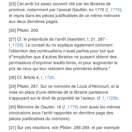
[25] Cet arrêt fut assez souvent cité par les libraires de
province, notamment par l'avocat Gaultier, en 1776 (
f_1776
),
et repris dans les pièces justificatives de ce même mémoire
aux deux dernières pages.
[26] Pfister, 209.
[27] Cf. le préambule de l'arrêt (Isambert, t. 21, 287 -
f_1725
). Le conseil du roi explique également comment
l'obtention des continuations n'avait parfois pour but que
d'"empêcher que d'autres libraires ne pussent obtenir des
permissions d'imprimer lesdits livres, et pour augmenter le
prix de ceux qui leur restoient des premières éditions."
[28] Cf. Article 4,
f_1725
.
[29] Pfister, 287. Sur ce mémoire de Louis d'Héricourt, et la
mise en place d'une défense de la librairie parisienne
s'appuyant sur le droit de propriété de l'auteur, cf.
f_1725b
.
[30] Mémoire de Gautier, 16 (
f_1776
) (voir aussi les mêmes
conclusions sous l'arrêt rapportée en dernière page des
pièces justificatives du mémoire).
[31] Sur ces réactions, voir Pfister, 288-289, et par exemple