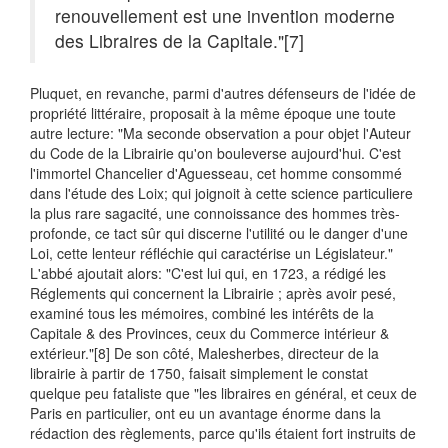
renouvellement est une invention moderne
des Libraires de la Capitale."
[7]
Pluquet, en revanche, parmi d'autres défenseurs de l'idée de
propriété littéraire, proposait à la même époque une toute
autre lecture: "Ma seconde observation a pour objet l'Auteur
du Code de la Librairie qu'on bouleverse aujourd'hui. C'est
l'immortel Chancelier d'Aguesseau, cet homme consommé
dans l'étude des Loix; qui joignoit à cette science particuliere
la plus rare sagacité, une connoissance des hommes très-
profonde, ce tact sûr qui discerne l'utilité ou le danger d'une
Loi, cette lenteur réfléchie qui caractérise un Législateur."
L'abbé ajoutait alors: "C'est lui qui, en 1723, a rédigé les
Réglements qui concernent la Librairie ; après avoir pesé,
examiné tous les mémoires, combiné les intérêts de la
Capitale & des Provinces, ceux du Commerce intérieur &
extérieur."
[8] De son côté, Malesherbes, directeur de la
librairie à partir de 1750, faisait simplement le constat
quelque peu fataliste que "les libraires en général, et ceux de
Paris en particulier, ont eu un avantage énorme dans la
rédaction des règlements, parce qu'ils étaient fort instruits de