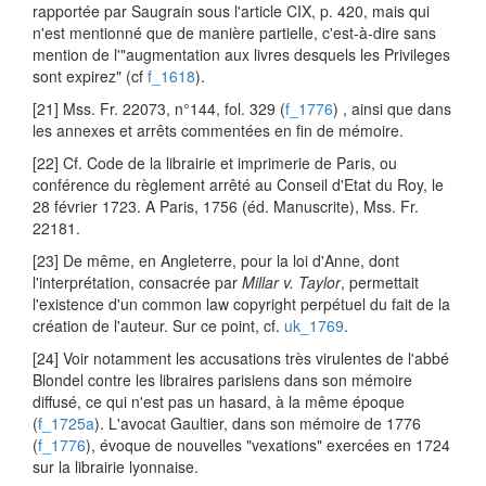
rapportée par Saugrain sous l'article CIX, p. 420, mais qui
n'est mentionné que de manière partielle, c'est-à-dire sans
mention de l'"augmentation aux livres desquels les Privileges
sont expirez" (cf
f_1618
).
[21] Mss. Fr. 22073, n°144, fol. 329 (
f_1776
) , ainsi que dans
les annexes et arrêts commentées en fin de mémoire.
[22] Cf. Code de la librairie et imprimerie de Paris, ou
conférence du règlement arrêté au Conseil d'Etat du Roy, le
28 février 1723. A Paris, 1756 (éd. Manuscrite), Mss. Fr.
22181.
[23] De même, en Angleterre, pour la loi d'Anne, dont
l'interprétation, consacrée par
Millar v. Taylor
, permettait
l'existence d'un common law copyright perpétuel du fait de la
création de l'auteur. Sur ce point, cf.
uk_1769
.
[24] Voir notamment les accusations très virulentes de l'abbé
Blondel contre les libraires parisiens dans son mémoire
diffusé, ce qui n'est pas un hasard, à la même époque
(
f_1725a
). L'avocat Gaultier, dans son mémoire de 1776
(
f_1776
), évoque de nouvelles "vexations" exercées en 1724
sur la librairie lyonnaise.