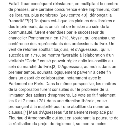
Fallait-il par conséquent réinstaurer, en multipliant le nombre
de presses, une certaine concurrence entre imprimeurs, dont
les libraires, plus nombreux (240 contre 40), dénonçait la
"rapacité"?
[2] Toujours est-il que les plaintes des libraires et
des imprimeurs, dans un climat de tension au sein de la
communauté, furent entendues par le successeur du
chancelier Pontchartrain en 1713, Voysin, qui organisa une
conférence des représentants des professions du livre. Un
vent de réforme soufflait toujours, et d'Aguesseau, qui lui
succéda en 1716, se montra favorable à l'élaboration d'un
véritable "Code," censé pouvoir régler enfin les conflits au
sein du marché du livre.
[3] D'Aguesseau, au moins dans un
premier temps, souhaita logiquement parvenir à cette fin
dans un esprit de collaboration, notamment avec le
Parlement de Paris. Dans la même perspective, les maîtres
de la corporation furent consultés sur le problème de la
limitation des ateliers d'imprimerie. Le vote se fit finalement
les 6 et 7 mars 1721 dans une direction libérale, en se
prononçant à la majorité pour une abolition du numerus
clausus.
[4] Mais d'Aguesseau fut finalement remplacé par
Fleuriau d'Armenonville qui tout en soutenant la poursuite de
la réalisation du projet de règlement, se montra moins