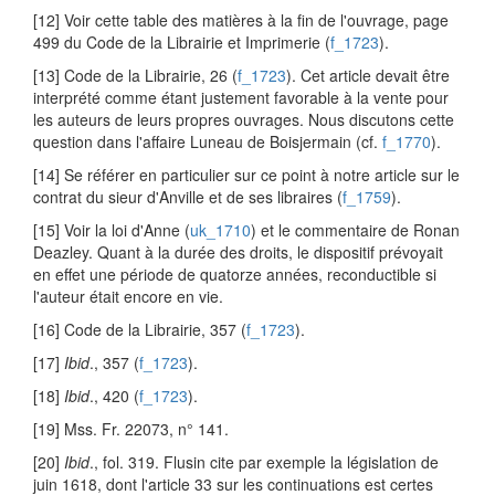
[12] Voir cette table des matières à la fin de l'ouvrage, page
499 du Code de la Librairie et Imprimerie (
f_1723
).
[13] Code de la Librairie, 26 (
f_1723
). Cet article devait être
interprété comme étant justement favorable à la vente pour
les auteurs de leurs propres ouvrages. Nous discutons cette
question dans l'affaire Luneau de Boisjermain (cf.
f_1770
).
[14] Se référer en particulier sur ce point à notre article sur le
contrat du sieur d'Anville et de ses libraires (
f_1759
).
[15] Voir la loi d'Anne (
uk_1710
) et le commentaire de Ronan
Deazley. Quant à la durée des droits, le dispositif prévoyait
en effet une période de quatorze années, reconductible si
l'auteur était encore en vie.
[16] Code de la Librairie, 357 (
f_1723
).
[17]
Ibid
., 357 (
f_1723
).
[18]
Ibid
., 420 (
f_1723
).
[19] Mss. Fr. 22073, n° 141.
[20]
Ibid
., fol. 319. Flusin cite par exemple la législation de
juin 1618, dont l'article 33 sur les continuations est certes