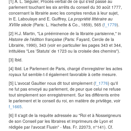
[1] A. L. Séguier, Procès-verbal de ce qui s'est passé au
parlement touchant les six arrêts du conseil du 30 août 1777,
concernant la librairie avec les comptes rendus à leur sujet,
in E. Laboulaye and E. Guiffrey,
La propriété littéraire au
XVIIIe siècle
(Paris: L. Hachette & Co., 1859), 565 (
f_1779
).
[2] H.J. Martin, "La prééminence de la librairie parisienne," in
Histoire de l'édition française
(Paris: Fayard, Cercle de la
Librairie, 1990), 343 (voir en particulier les pages 343 et 344,
intitulées "Les 'Statuts' de 1723 ou la croisée des chemins").
[3] Ibid.
[4] Ibid. Le Parlement de Paris, chargé d'enregistrer les actes
royaux fut semble-t-il également favorable à cette mesure.
[5] L'avocat Gaultier nous dit tout simplement (
f_1776
) qu'il
ne fut pas envoyé au parlement, de peur que celui ne refuse
tout simplement son enregistrement. Sur les différents entre
le parlement et le conseil du roi, en matière de privilège, voir
f_1665
.
[6] Il s'agit de la requête adressée au "Roi et à Nosseigneurs
de son Conseil par les libraires et imprimeurs de Lyon et
rédigée par l'avocat Flusin" - Mss. Fr. 22073, n°141). Cf.