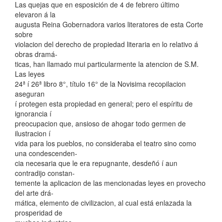
Las quejas que en esposición de 4 de febrero último
elevaron á la
augusta Reina Gobernadora varios literatores de esta Corte
sobre
violacion del derecho de propiedad literaria en lo relativo á
obras dramá-
ticas, han llamado mui particularmente la atencion de S.M.
Las leyes
24ª í 26ª libro 8°, título 16° de la Novisima recopilacion
aseguran
í protegen esta propiedad en general; pero el espíritu de
ignorancia í
preocupacion que, ansioso de ahogar todo germen de
ilustracion í
vida para los pueblos, no consideraba el teatro sino como
una condescenden-
cia necesaria que le era repugnante, desdeñó í aun
contradijo constan-
temente la aplicacion de las mencionadas leyes en provecho
del arte drá-
mática, elemento de civilizacion, al cual está enlazada la
prosperidad de