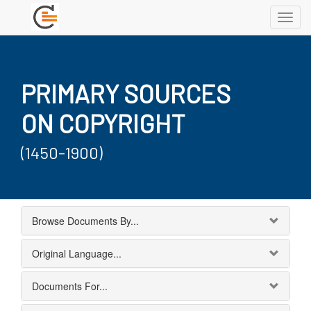
Toggl
navig
PRIMARY SOURCES
ON COPYRIGHT
(1450-1900)
Browse Documents By...
Original Language...
Documents For...