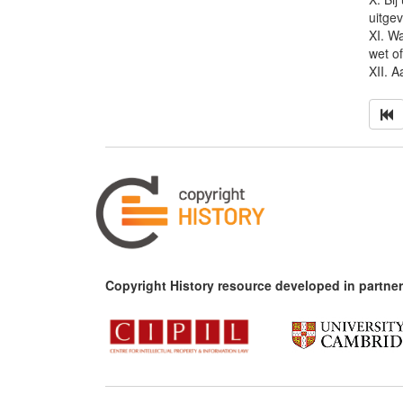
uitgev
XI. W
wet o
XII. 
Copyright History resource developed in partner