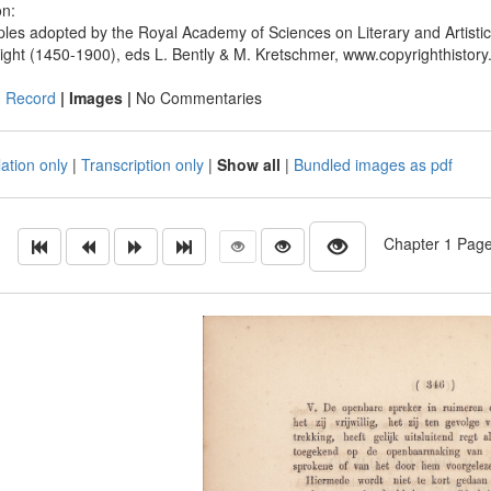
on:
iples adopted by the Royal Academy of Sciences on Literary and Artist
ight (1450-1900), eds L. Bently & M. Kretschmer, www.copyrighthistory
|
Record
| Images |
No Commentaries
ation only
|
Transcription only
|
Show all
|
Bundled images as pdf
Chapter 1 Page 2