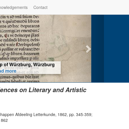
nowledgements
Contact
hop of Würzburg, Würzburg
ad more
nces on Literary and Artistic
appen Afdeeling Letterkunde, 1862, pp. 345-359;
-1862