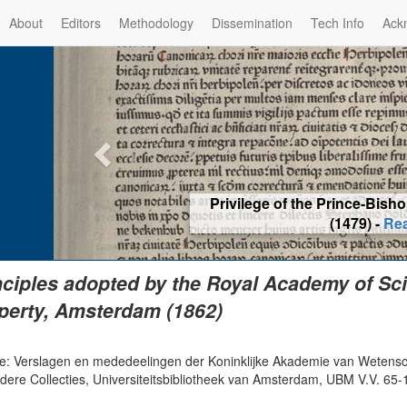
About
Editors
Methodology
Dissemination
Tech Info
Ack
Privilege of the Prince-Bis
(1479) -
Re
nciples adopted by the Royal Academy of Scie
perty, Amsterdam (1862)
e: Verslagen en mededeelingen der Koninklĳke Akademie van Wetensch
ndere Collecties, Universiteitsbibliotheek van Amsterdam, UBM V.V. 65