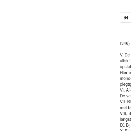
(346)
V. De 
uitsl
opstel
Hierm
monde
plegti
VI. Al
De ver
VII. B
met be
VIII. 
langs
IX. B
X. Bij