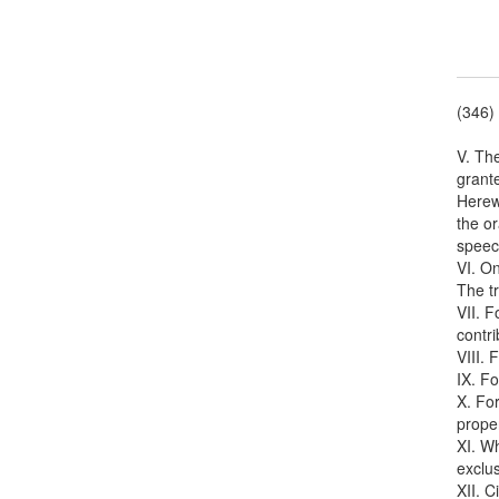
(346)
V. The
grante
Herewi
the or
speec
VI. On
The tr
VII. F
contri
VIII. 
IX. F
X. For
proper
XI. Wh
exclus
XII. C