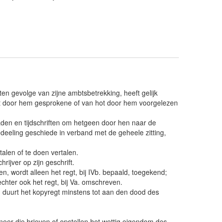
j ten gevolge van zijne ambtsbetrekking, heeft gelijk
het door hem gesprokene of van hot door hem voorgelezen
aden en tijdschriften om hetgeen door hen naar de
eeling geschiede in verband met de geheele zitting,
rtalen of te doen vertalen.
hrijver op zijn geschrift.
, wordt alleen het regt, bij IVb. bepaald, toegekend;
echter ook het regt, bij Va. omschreven.
n, duurt het kopyregt minstens tot aan den dood des
neer die brieven of opstellen het wettig eigendom des