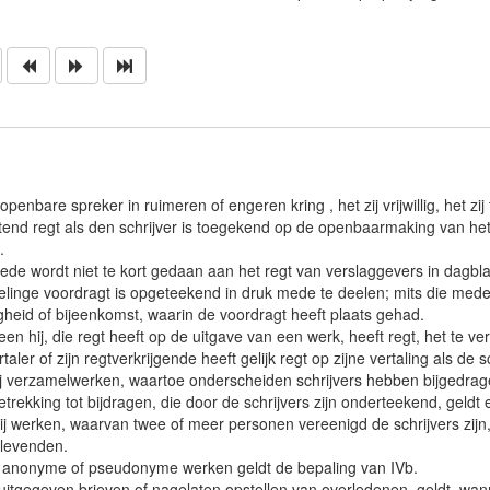
openbare spreker in ruimeren of engeren kring , het zij vrijwillig, het zi
uitend regt als den schrijver is toegekend op de openbaarmaking van 
.
ede wordt niet te kort gedaan aan het regt van verslaggevers in dagbl
linge voordragt is opgeteekend in druk mede te deelen; mits die meded
gheid of bijeenkomst, waarin de voordragt heeft plaats gehad.
leen hij, die regt heeft op de uitgave van een werk, heeft regt, het te ve
taler of zijn regtverkrijgende heeft gelijk regt op zijne vertaling als de sc
ij verzamelwerken, waartoe onderscheiden schrijvers hebben bijgedragen
trekking tot bijdragen, die door de schrijvers zijn onderteekend, geldt 
Bij werken, waarvan twee of meer personen vereenigd de schrijvers zij
tlevenden.
ij anonyme of pseudonyme werken geldt de bepaling van IVb.
 uitgegeven brieven of nagelaten opstellen van overledenen, geldt, wan