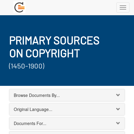
Toggl
navig
PRIMARY SOURCES
ON COPYRIGHT
(1450-1900)
Browse Documents By...
Original Language...
Documents For...