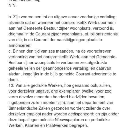
N.N.
b. Zijn voornemen tot de uitgave eener zoodanige vertaling,
alsmede dat en wanneer het oorspronkelijk Werk door hem
aan het Gemeente-Bestuur zijner woonplaats, vertoond is,
driemaal in de Courant zijner woonplaats, of, bij ontstentenis
van die, in de Courant der naastbijgelegen plaats te
annonceren;
c. Binnen den tijd van zes maanden, na de voorschreven
vertooning van het oorspronkelijk Werk, aan het Gemeente-
Bestuur zijner woonplaats te vertoonen zes afgedrukte
geheele vellen der geannonceerde vertaling, en daarvan
alsdan, insgelijks in de bij b gemelde Courant advertentie te
doen.
12. Van alle gedrukte Werken, hoe genaamd ook, zullen,
voor derzelver uitgave, drie exemplaren (welke, voor zoo
verre dezelve meer dan honderd bladzijden bevatten,
ingebonden zullen moeten zijn), aan het departement van
Binnenlandsche Zaken gezonden worden; zullende over
derzelver emplooi nader worden gedisponeerd; en zijn onder
deze bepalingen ook alle Nieuwspapieren en periodieke
Werken, Kaarten en Plaatwerken begrepen.