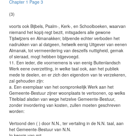
Chapter 1 Page 3
(3)
voorts ook Bijbels, Psalm-, Kerk-, en Schoolboeken, waarvan
niemand het kopij-regt bezit, mitsgaders alle gewone
Tijdwijzers en Almanakken; blijvende echter verboden het
nadrukken van al datgeen, hetwelk eenig Uitgever van eenen
Almanak, tot vermeerdering van deszelfs nuttigheid, gemak
of sieraad, mogt hebben bijgevoegd.
11. Een ieder, die voornemens is van eenig Buitenlandsch
Werk eene overzetting, in welke taal ook, aan het publiek
mede te deelen, en er zich den eigendom van te verzekeren,
zal gehouden zijn:
a. Een exemplaar van het oorspronkelijk Werk aan het
Gemeente-Bestuur zijner woonplaats te vertoonen, op welks
Titelblad alsdan van wege hetzelve Gemeente-Bestuur,
zonder invordering van kosten, zullen moeten geschreven
worden:
Vertoond den ( ) door N.N., ter vertaling in de N.N. taal, aan
het Gemeente-Bestuur van N.N.
In kennis van mij,