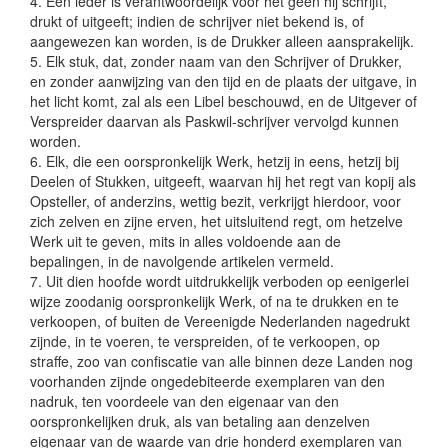
4. Een ieder is verantwoordelijk voor het geen hij schrijft,
drukt of uitgeeft; indien de schrijver niet bekend is, of
aangewezen kan worden, is de Drukker alleen aansprakelijk.
5. Elk stuk, dat, zonder naam van den Schrijver of Drukker,
en zonder aanwijzing van den tijd en de plaats der uitgave, in
het licht komt, zal als een Libel beschouwd, en de Uitgever of
Verspreider daarvan als Paskwil-schrijver vervolgd kunnen
worden.
6. Elk, die een oorspronkelijk Werk, hetzij in eens, hetzij bij
Deelen of Stukken, uitgeeft, waarvan hij het regt van kopij als
Opsteller, of anderzins, wettig bezit, verkrijgt hierdoor, voor
zich zelven en zijne erven, het uitsluitend regt, om hetzelve
Werk uit te geven, mits in alles voldoende aan de
bepalingen, in de navolgende artikelen vermeld.
7. Uit dien hoofde wordt uitdrukkelijk verboden op eenigerlei
wijze zoodanig oorspronkelijk Werk, of na te drukken en te
verkoopen, of buiten de Vereenigde Nederlanden nagedrukt
zijnde, in te voeren, te verspreiden, of te verkoopen, op
straffe, zoo van confiscatie van alle binnen deze Landen nog
voorhanden zijnde ongedebiteerde exemplaren van den
nadruk, ten voordeele van den eigenaar van den
oorspronkelijken druk, als van betaling aan denzelven
eigenaar van de waarde van drie honderd exemplaren van