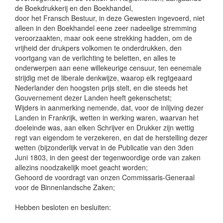
de Boekdrukkerij en den Boekhandel,
door het Fransch Bestuur, in deze Gewesten ingevoerd, niet
alleen in den Boekhandel eene zeer nadeelige stremming
veroorzaakten, maar ook eene strekking hadden, om de
vrijheid der drukpers volkomen te onderdrukken, den
voortgang van de verlichting te beletten, en alles te
onderwerpen aan eene willekeurige censuur, ten eenemale
strijdig met de liberale denkwijze, waarop elk regtgeaard
Nederlander den hoogsten prijs stelt, en die steeds het
Gouvernement dezer Landen heeft gekenschetst;
Wijders in aanmerking nemende, dat, voor de inlijving dezer
Landen in Frankrijk, wetten in werking waren, waarvan het
doeleinde was, aan elken Schrijver en Drukker zijn wettig
regt van eigendom te verzekeren, en dat de herstelling dezer
wetten (bijzonderlijk vervat in de Publicatie van den 3den
Juni 1803, in den geest der tegenwoordige orde van zaken
allezins noodzakelijk moet geacht worden;
Gehoord de voordragt van onzen Commissaris-Generaal
voor de Binnenlandsche Zaken;
Hebben besloten en besluiten: