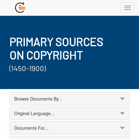
Toggl
navig
PRIMARY SOURCES
ON COPYRIGHT
(1450-1900)
Browse Documents By...
Original Language...
Documents For...