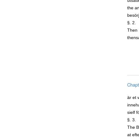
utsät
the an
besör
§. 2.
Then 
then
Chapt
är et 
inneh
sielf 
§. 3.
The B
at eft