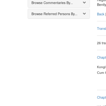
Browse Commentaries By...
Bentl
Browse Referred Persons By...
Back
Transl
26 tr
Chapt
Kongl
Cum Gr
Chapt