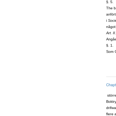
§. 5.
The b
anfört
i
Soci
något
Art. II.
Angåe
§. 1.
Som Os
Chapt
störr
Boktry
drifwa
flere 