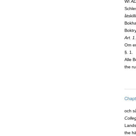
WI
AD
Schles
åtskil
Bokha
Boktry
Art. 1.
Om en
§. 1.
Alle B
the r
Chapt
och s
Colleg
Lands
the h