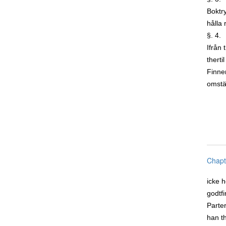
Boktry
hålla 
§. 4.
Ifrån 
therti
Finne
omstä
Chapt
icke 
godtfi
Parte
han t