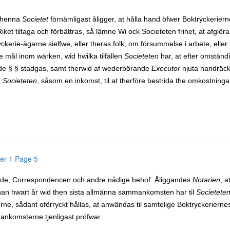
thenna
Societet
förnämligast åligger, at hålla hand öfwer Boktryckeriern
Riket tiltaga och förbättras, så lämne Wi ock Societeten frihet, at afgiö
ckerie-ägarne sielfwe, eller theras folk, om försummelse i arbete, el
 mål inom wärken, wid hwilka tilfällen
Societeten
har, at efter omständi
nde § § stadgas, samt therwid af wederbörande
Executor
njuta handräck
a
Societeten
, såsom en inkomst, til at therföre bestrida the omkostningar
er 1 Page 5
nde, Correspondencen och andre nådige behof: Åliggandes
Notarien
, a
han hwart år wid then sista allmänna sammankomsten har til
Societete
erne, sådant oförryckt hållas, at anwändas til samtelige Boktryckerierne
nkomsterne tjenligast pröfwar.