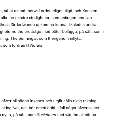
e, så at alt må therwid ordenteligen tilgå, och Konsten
ra alla the mindre stridigheter, som antingen emellan
ler thess förderfwande upkomma kunna, likaledes andra
gheterne the brottslige med böter belägga, på sätt, som i
ning. The penningar, som therigenom inflyta,
, som fordras til
Notarii
t öfwer all sådan inkomst och utgift hålla riktig räkning,
n
at ingifwa, och bör emedlertid, i fall något öfwerskjuter
s nytta, på sätt, som
Societeten
thet wid the allmänna