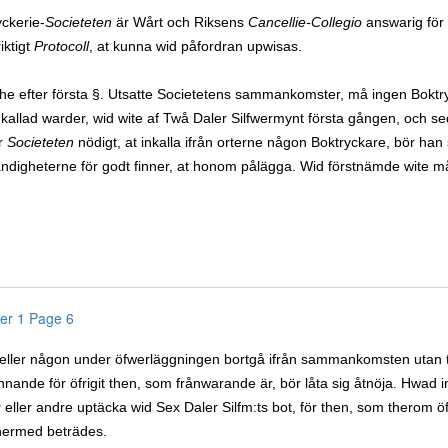
ckerie-
Societeten
är Wårt och Riksens
Cancellie-Collegio
answarig för 
riktigt
Protocoll
, at kunna wid påfordran upwisas.
the efter första §. Utsatte Societetens sammankomster, må ingen Boktryc
l kallad warder, wid wite af Twå Daler Silfwermynt första gången, och s
r
Societeten
nödigt, at inkalla ifrån orterne någon Boktryckare, bör han s
ndigheterne för godt finner, at honom pålägga. Wid förstnämde wite m
er 1 Page 6
heller någon under öfwerläggningen bortgå ifrån sammankomsten utan 
nnande för öfrigit then, som frånwarande är, bör låta sig åtnöja. Hwad
r eller andre uptäcka wid Sex Daler Silfm:ts bot, för then, som therom
hermed beträdes.