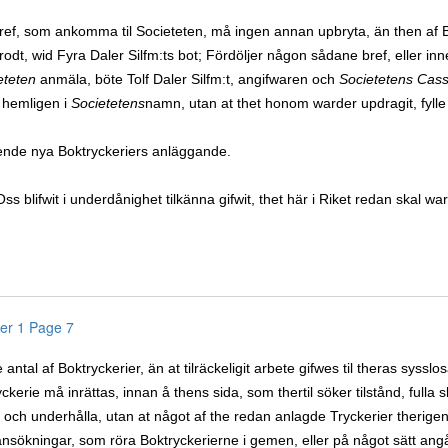
ref, som ankomma til Societeten, må ingen annan upbryta, än then af 
rodt, wid Fyra Daler Silfm:ts bot; Fördöljer någon sådane bref, eller inn
eteten
anmäla, böte Tolf Daler Silfm:t, angifwaren och
Societetens Cas
 hemligen i
Societetens
namn, utan at thet honom warder updragit, fylle
nde nya Boktryckeriers anläggande.
s blifwit i underdånighet tilkänna gifwit, thet här i Riket redan skal war
er 1 Page 7
e antal af Boktryckerier, än at tilräckeligit arbete gifwes til theras sysslo
ckerie må inrättas, innan å thens sida, som thertil söker tilstånd, fulla
 och underhålla, utan at något af the redan anlagde Tryckerier therigen
ansökningar, som röra Boktryckerierne i gemen, eller på något sätt an