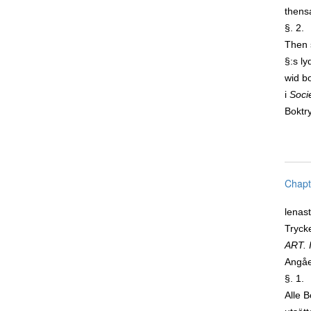
thensa
§. 2.
Then 
§:s l
wid bo
i
Soci
Boktry
Chapt
lenast
Trycke
ART. I
Angåe
§. 1.
Alle B