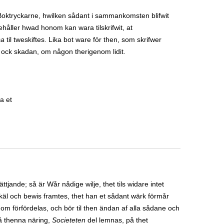
Boktryckarne, hwilken sådant i sammankomsten blifwit
ehåller hwad honom kan wara tilskrifwit, at
sa
til tweskiftes. Lika bot ware för then, som skrifwer
 ock skadan, om någon therigenom lidit.
a et
sättjande; så är Wår nådige wilje, thet tils widare intet
 skäl och bewis framtes, thet han et sådant wärk förmår
om förfördelas, och bör til then ändan af alla sådane och
gå thenna näring,
Societeten
del lemnas, på thet