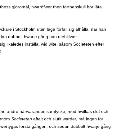
thess gjöromål, hwaröfwer then förthenskull bör låta
kare i Stockholm utan laga förfall sig afhålla, när han
edan dubbelt hwarje gång han uteblifwer.
ig likaledes inställa, wid wite, såsom Societeten efter
å
the andre närwarandes samtycke, med hwilkas slut och
 innom
Societeten
aftalt och slutit warder, må ingen för
 öfwertygas första gången, och sedan dubbelt hwarje gång