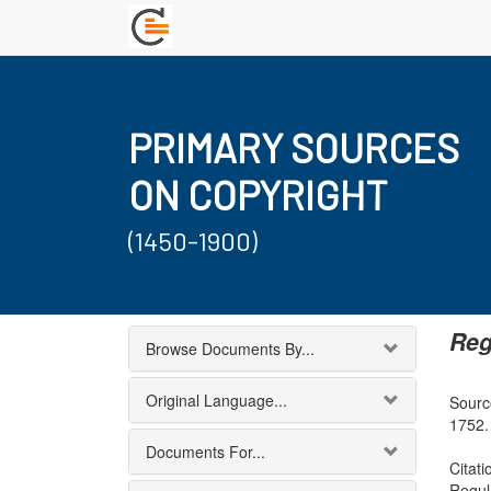
PRIMARY SOURCES
ON COPYRIGHT
(1450-1900)
Reg
Browse Documents By...
Original Language...
Sourc
1752.
Documents For...
Citati
Regul