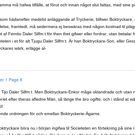
mma må hafwa tilfälle, at förut och innan något slut fattas, med sine 
som hädanefter medelst anläggande af Tryckerie, blifwer Boktryckare, s
ydelse, framtedt, må sedermera ej beswäras med någon kostnad til pläg
t af Femtio Daler Silfm:t för then thet gifwer eller fordrar; utan betalar
eteten
i et för alt Tjugu Daler Silfm:t. Är han Boktryckare-Son, eller Ges
ckares wärk, erlägge al-
er 1 Page 8
 Tijo Daler Silfm:t. Men Boktryckare-Enkor måge oklandrade och utan nå
riet efter theras afledne Män, så länge the äro ogifte, och i stånd at w
II
nde ordningen för och emellan Boktryckerie-Ägarne.
oktryckare böra nu i början ingifwa til Societeten en förtekning på sine