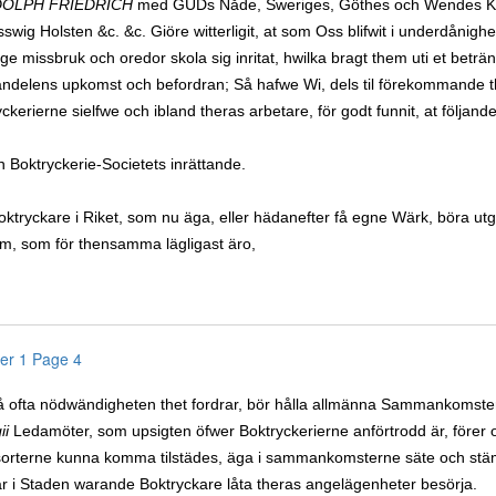
OLPH FRIEDRICH
med GUDs Nåde, Sweriges, Göthes och Wendes Konung
swig Holsten &c. &c. Giöre witterligit, at som Oss blifwit i underdånighet 
lige missbruk och oredor skola sig inritat, hwilka bragt them uti et betr
ndelens upkomst och befordran; Så hafwe Wi, dels til förekommande the
ckerierne sielfwe och ibland theras arbetare, för godt funnit, at följand
 Boktryckerie-Societets inrättande.
oktryckare i Riket, som nu äga, eller hädanefter få egne Wärk, böra ut
um, som för thensamma lägligast äro,
er 1 Page 4
å ofta nödwändigheten thet fordrar, bör hålla allmänna Sammankomste
ii
Ledamöter, som upsigten öfwer Boktryckerierne anförtrodd är, förer orde
orterne kunna komma tilstädes, äga i sammankomsterne säte och st
är i Staden warande Boktryckare låta theras angelägenheter besörja.