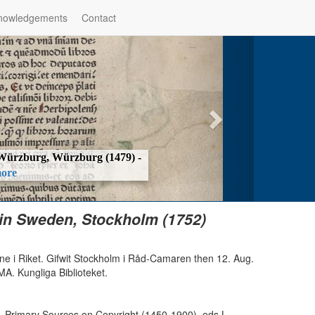
nowledgements
Contact
f Würzburg, Würzburg (1479) -
ore
y in Sweden, Stockholm (1752)
 i Riket. Gifwit Stockholm i Råd-Camaren then 12. Aug.
. Kungliga Biblioteket.
), Primary Sources on Copyright (1450-1900), eds L.