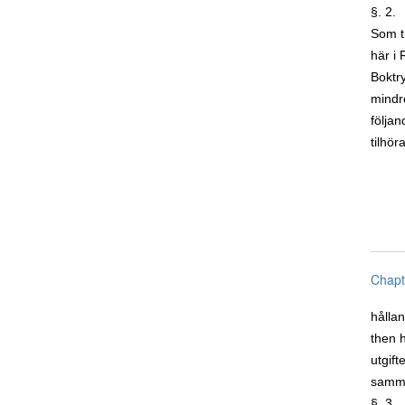
§. 2.
Som 
här i 
Boktry
mindre
följa
tilhör
Chapt
hålla
then 
utgift
samma
§. 3.