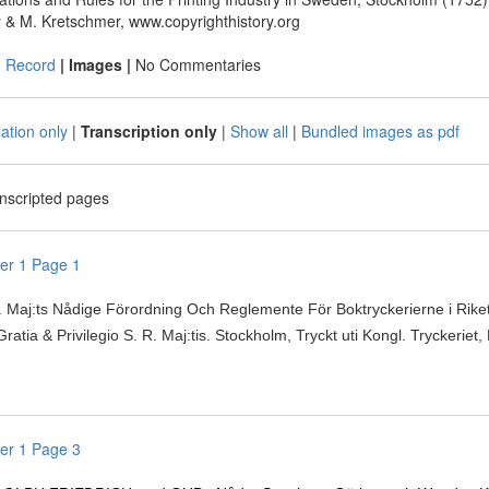
y & M. Kretschmer, www.copyrighthistory.org
|
Record
| Images |
No Commentaries
ation only
|
Transcription only
|
Show all
|
Bundled images as pdf
anscripted pages
er 1 Page 1
. Maj:ts Nådige Förordning Och Reglemente För Boktryckerierne i Rike
atia & Privilegio S. R. Maj:tis. Stockholm, Tryckt uti Kongl. Tryckerie
er 1 Page 3