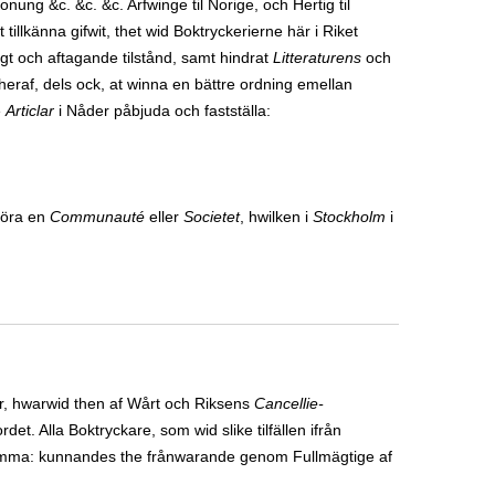
 &c. &c. &c. Arfwinge til Norige, och Hertig til
tillkänna gifwit, thet wid Boktryckerierne här i Riket
ängt och aftagande tilstånd, samt hindrat
Litteraturens
och
raf, dels ock, at winna en bättre ordning emellan
e
Articlar
i Nåder påbjuda och fastställa:
göra en
Communauté
eller
Societet
, hwilken i
Stockholm
i
r, hwarwid then af Wårt och Riksens
Cancellie-
t. Alla Boktryckare, som wid slike tilfällen ifrån
ämma: kunnandes the frånwarande genom Fullmägtige af