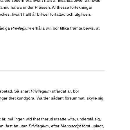
öra the sedermera hwart halft år insända öfwer alt hwad
ller ännu hafwa under Prässen. Af thesse förtekningar
yckes, hwart halft år blifwer författad och utgifwen.
ådiga
Privilegium
erhålla wil, bör tillika framte bewis, at
arbetad. Så snart
Privilegium
utfärdat är, bör
ingar thet kundgöra. Warder sådant försummat, skylle sig
är, må ingen wid thet theruti utsatte wite, understå sig,
nnan, fast än utan
Privilegium
, efter
Manuscript
först uplagt,