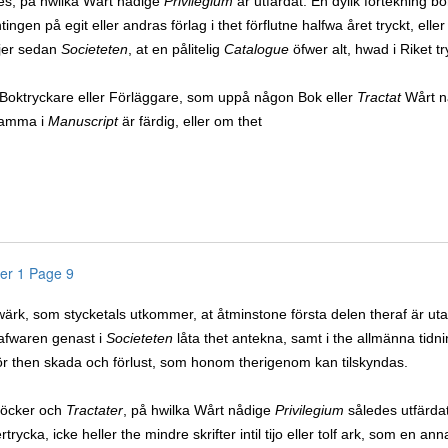
tes, på hwilka Wårt nådige
Privilegium
är utfärdat. En dylik förtekning b
tingen på egit eller andras förlag i thet förflutne halfwa året tryckt, e
jer sedan
Societeten
, at en pålitelig
Catalogue
öfwer alt, hwad i Riket tr
Boktryckare eller Förläggare, som uppå någon Bok eller
Tractat
Wårt n
samma i
Manuscript
är färdig, eller om thet
er 1 Page 9
wärk, som stycketals utkommer, at åtminstone första delen theraf är ut
afwaren genast i
Societeten
låta thet antekna, samt i the allmänna tidn
för then skada och förlust, som honom therigenom kan tilskyndas.
öcker och
Tractater
, på hwilka Wårt nådige
Privilegium
således utfärdat 
ertrycka, icke heller the mindre skrifter intil tijo eller tolf ark, som en a