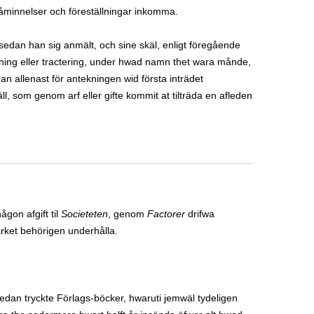
påminnelser och föreställningar inkomma.
edan han sig anmält, och sine skäl, enligt föregående
ning eller tractering, under hwad namn thet wara månde,
 han allenast för antekningen wid första inträdet
äll, som genom arf eller gifte kommit at tilträda en afleden
gon afgift til
Societeten
, genom
Factorer
drifwa
ärket behörigen underhålla.
 redan tryckte Förlags-böcker, hwaruti jemwäl tydeligen