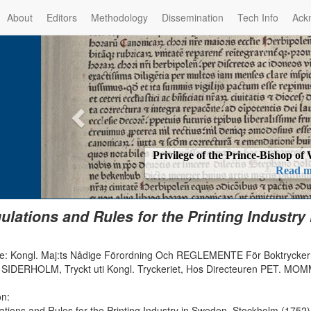
About
Editors
Methodology
Dissemination
Tech Info
Ack
Privilege of the Prince-Bishop o
Read m
ulations and Rules for the Printing Industr
e: Kongl. Maj:ts Nådige Förordning Och REGLEMENTE För Boktryckerne
 SIDERHOLM, Tryckt uti Kongl. Tryckeriet, Hos Directeuren PET. MOMMA
on:
ations and Rules for the Printing Industry in Sweden, Stockholm (1752