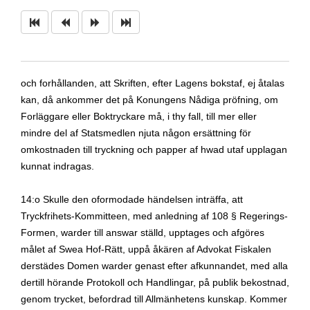
och forhållanden, att Skriften, efter Lagens bokstaf, ej åtalas
kan, då ankommer det på Konungens Nådiga pröfning, om
Forläggare eller Boktryckare må, i thy fall, till mer eller
mindre del af Statsmedlen njuta någon ersättning för
omkostnaden till tryckning och papper af hwad utaf upplagan
kunnat indragas.
14:o Skulle den oformodade händelsen inträffa, att
Tryckfrihets-Kommitteen, med anledning af 108 § Regerings-
Formen, warder till answar ställd, upptages och afgöres
målet af Swea Hof-Rätt, uppå åkären af Advokat Fiskalen
derstädes Domen warder genast efter afkunnandet, med alla
dertill hörande Protokoll och Handlingar, på publik bekostnad,
genom trycket, befordrad till Allmänhetens kunskap. Kommer