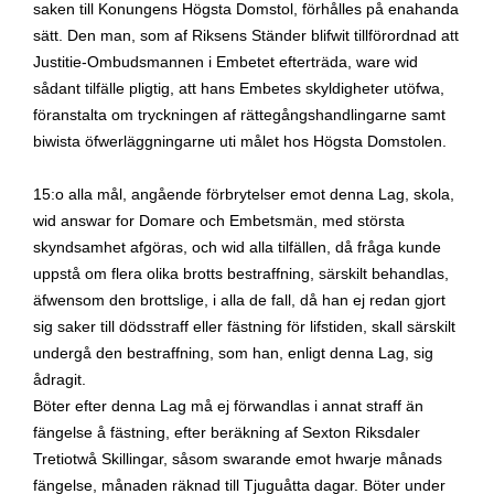
saken till Konungens Högsta Domstol, förhålles på enahanda
sätt. Den man, som af Riksens Ständer blifwit tillförordnad att
Justitie-Ombudsmannen i Embetet efterträda, ware wid
sådant tilfälle pligtig, att hans Embetes skyldigheter utöfwa,
föranstalta om tryckningen af rättegångshandlingarne samt
biwista öfwerläggningarne uti målet hos Högsta Domstolen.
15:o alla mål, angående förbrytelser emot denna Lag, skola,
wid answar for Domare och Embetsmän, med största
skyndsamhet afgöras, och wid alla tilfällen, då fråga kunde
uppstå om flera olika brotts bestraffning, särskilt behandlas,
äfwensom den brottslige, i alla de fall, då han ej redan gjort
sig saker till dödsstraff eller fästning för lifstiden, skall särskilt
undergå den bestraffning, som han, enligt denna Lag, sig
ådragit.
Böter efter denna Lag må ej förwandlas i annat straff än
fängelse å fästning, efter beräkning af Sexton Riksdaler
Tretiotwå Skillingar, såsom swarande emot hwarje månads
fängelse, månaden räknad till Tjuguåtta dagar. Böter under