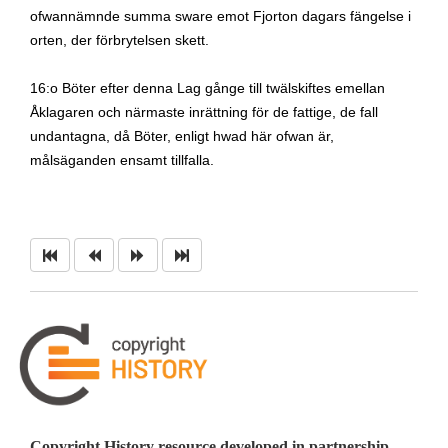
ofwannämnde summa sware emot Fjorton dagars fängelse i
orten, der förbrytelsen skett.
16:o Böter efter denna Lag gånge till twälskiftes emellan
Åklagaren och närmaste inrättning för de fattige, de fall
undantagna, då Böter, enligt hwad här ofwan är,
målsäganden ensamt tillfalla.
Copyright History resource developed in partnership