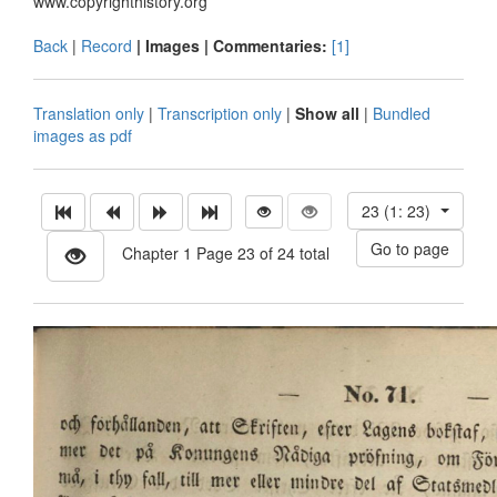
www.copyrighthistory.org
Back
|
Record
| Images |
Commentaries:
[1]
Translation only
|
Transcription only
|
Show all
|
Bundled
images as pdf
23 (1: 23)
Chapter 1 Page 23 of 24 total