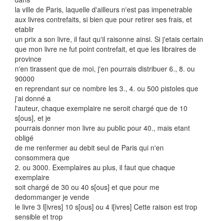
la ville de Paris, laquelle d'ailleurs n'est pas impenetrable
aux livres contrefaits, si bien que pour retirer ses frais, et
etablir
un prix a son livre, il faut qu'il raisonne ainsi. Si j'etais certain
que mon livre ne fut point contrefait, et que les libraires de
province
n'en tirassent que de moi, j'en pourrais distribuer 6., 8. ou
90000
en reprendant sur ce nombre les 3., 4. ou 500 pistoles que
j'ai donné a
l'auteur, chaque exemplaire ne seroit chargé que de 10
s[ous], et je
pourrais donner mon livre au public pour 40., mais etant
obligé
de me renfermer au debit seul de Paris qui n'en
consommera que
2. ou 3000. Exemplaires au plus, il faut que chaque
exemplaire
soit chargé de 30 ou 40 s[ous] et que pour me
dedommanger je vende
le livre 3 l[ivres] 10 s[ous] ou 4 l[ivres] Cette raison est trop
sensible et trop