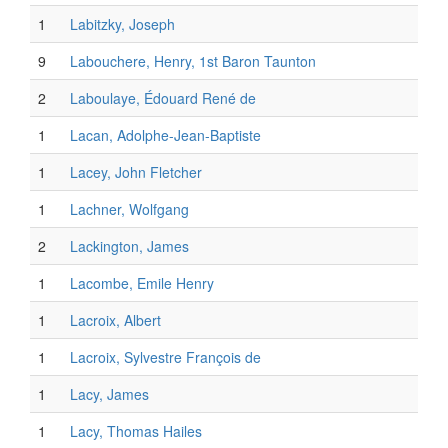
1
Labitzky, Joseph
9
Labouchere, Henry, 1st Baron Taunton
2
Laboulaye, Édouard René de
1
Lacan, Adolphe-Jean-Baptiste
1
Lacey, John Fletcher
1
Lachner, Wolfgang
2
Lackington, James
1
Lacombe, Emile Henry
1
Lacroix, Albert
1
Lacroix, Sylvestre François de
1
Lacy, James
1
Lacy, Thomas Hailes