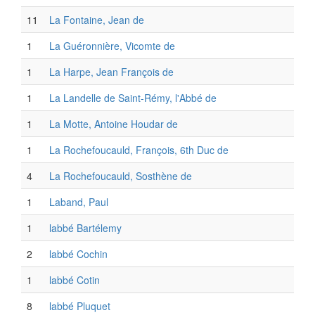
11
La Fontaine, Jean de
1
La Guéronnière, Vicomte de
1
La Harpe, Jean François de
1
La Landelle de Saint-Rémy, l'Abbé de
1
La Motte, Antoine Houdar de
1
La Rochefoucauld, François, 6th Duc de
4
La Rochefoucauld, Sosthène de
1
Laband, Paul
1
labbé Bartélemy
2
labbé Cochin
1
labbé Cotin
8
labbé Pluquet