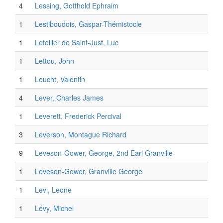
4
Lessing, Gotthold Ephraim
1
Lestiboudois, Gaspar-Thémistocle
1
Letellier de Saint-Just, Luc
1
Lettou, John
1
Leucht, Valentin
4
Lever, Charles James
1
Leverett, Frederick Percival
3
Leverson, Montague Richard
9
Leveson-Gower, George, 2nd Earl Granville
1
Leveson-Gower, Granville George
1
Levi, Leone
1
Lévy, Michel