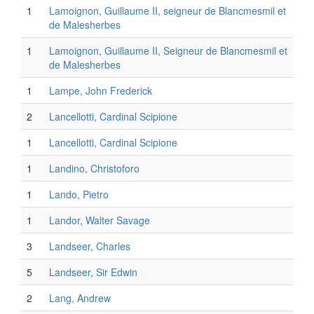
1
Lamoignon, Guillaume II, seigneur de Blancmesmil et
de Malesherbes
1
Lamoignon, Guillaume II, Seigneur de Blancmesmil et
de Malesherbes
1
Lampe, John Frederick
2
Lancellotti, Cardinal Scipione
1
Lancellotti, Cardinal Scipione
1
Landino, Christoforo
1
Lando, Pietro
1
Landor, Walter Savage
3
Landseer, Charles
5
Landseer, Sir Edwin
2
Lang, Andrew