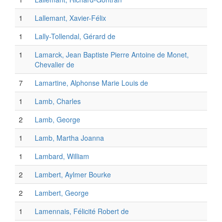
1
Lallemant, Xavier-Félix
1
Lally-Tollendal, Gérard de
1
Lamarck, Jean Baptiste Pierre Antoine de Monet,
Chevalier de
7
Lamartine, Alphonse Marie Louis de
1
Lamb, Charles
2
Lamb, George
1
Lamb, Martha Joanna
1
Lambard, William
2
Lambert, Aylmer Bourke
2
Lambert, George
1
Lamennais, Félicité Robert de