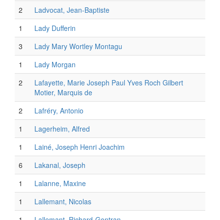
2
Ladvocat, Jean-Baptiste
1
Lady Dufferin
3
Lady Mary Wortley Montagu
1
Lady Morgan
2
Lafayette, Marie Joseph Paul Yves Roch Gilbert
Motier, Marquis de
2
Lafréry, Antonio
1
Lagerheim, Alfred
1
Lainé, Joseph Henri Joachim
6
Lakanal, Joseph
1
Lalanne, Maxine
1
Lallemant, Nicolas
1
Lallemant, Richard-Gontran