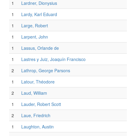
1
Lardner, Dionysius
1
Lardy, Karl Eduard
1
Large, Robert
1
Larpent, John
1
Lassus, Orlande de
1
Lastres y Juiz, Joaquín Francisco
2
Lathrop, George Parsons
1
Latour, Théodore
2
Laud, William
1
Lauder, Robert Scott
2
Laue, Friedrich
1
Laughton, Austin