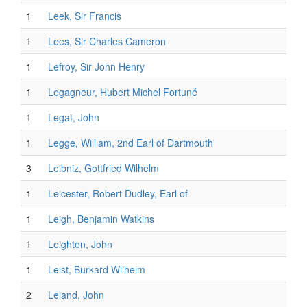
1
Leek, Sir Francis
1
Lees, Sir Charles Cameron
1
Lefroy, Sir John Henry
1
Legagneur, Hubert Michel Fortuné
1
Legat, John
1
Legge, William, 2nd Earl of Dartmouth
3
Leibniz, Gottfried Wilhelm
1
Leicester, Robert Dudley, Earl of
1
Leigh, Benjamin Watkins
1
Leighton, John
1
Leist, Burkard Wilhelm
2
Leland, John