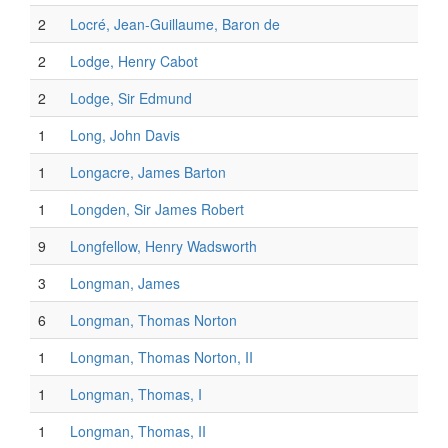
2
Locré, Jean-Guillaume, Baron de
2
Lodge, Henry Cabot
2
Lodge, Sir Edmund
1
Long, John Davis
1
Longacre, James Barton
1
Longden, Sir James Robert
9
Longfellow, Henry Wadsworth
3
Longman, James
6
Longman, Thomas Norton
1
Longman, Thomas Norton, II
1
Longman, Thomas, I
1
Longman, Thomas, II