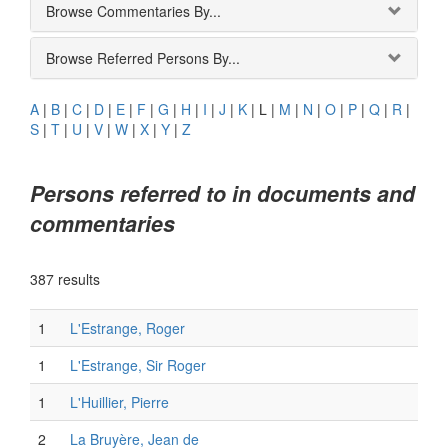
Browse Commentaries By...
Browse Referred Persons By...
A
|
B
|
C
|
D
|
E
|
F
|
G
|
H
|
I
|
J
|
K
|
L
|
M
|
N
|
O
|
P
|
Q
|
R
|
S
|
T
|
U
|
V
|
W
|
X
|
Y
|
Z
Persons referred to in documents and
commentaries
387 results
1
L'Estrange, Roger
1
L'Estrange, Sir Roger
1
L'Huillier, Pierre
2
La Bruyère, Jean de