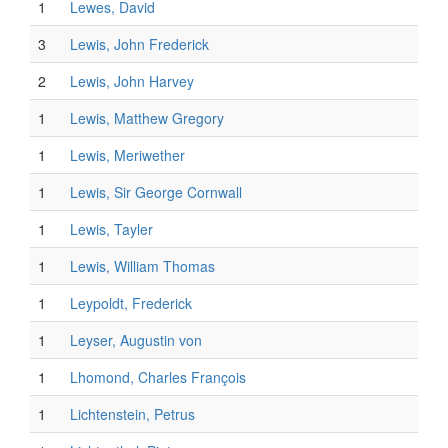
1
Lewes, David
3
Lewis, John Frederick
2
Lewis, John Harvey
1
Lewis, Matthew Gregory
1
Lewis, Meriwether
1
Lewis, Sir George Cornwall
1
Lewis, Tayler
1
Lewis, William Thomas
1
Leypoldt, Frederick
1
Leyser, Augustin von
1
Lhomond, Charles François
1
Lichtenstein, Petrus