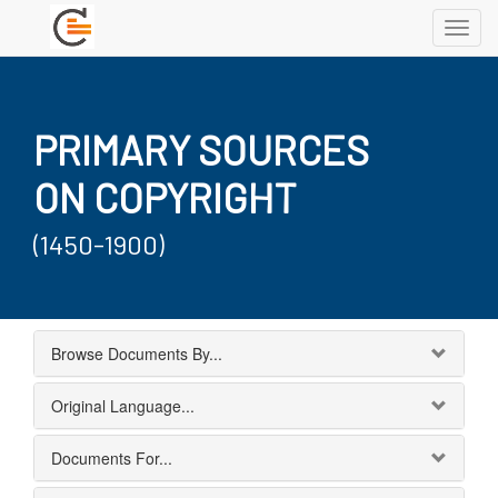
Toggl
navig
PRIMARY SOURCES
ON COPYRIGHT
(1450-1900)
Browse Documents By...
Original Language...
Documents For...