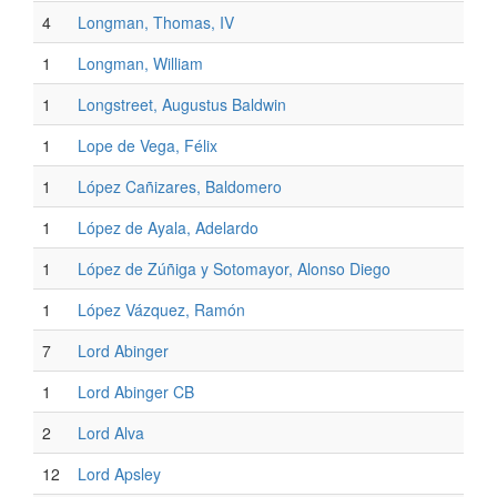
4
Longman, Thomas, IV
1
Longman, William
1
Longstreet, Augustus Baldwin
1
Lope de Vega, Félix
1
López Cañizares, Baldomero
1
López de Ayala, Adelardo
1
López de Zúñiga y Sotomayor, Alonso Diego
1
López Vázquez, Ramón
7
Lord Abinger
1
Lord Abinger CB
2
Lord Alva
12
Lord Apsley