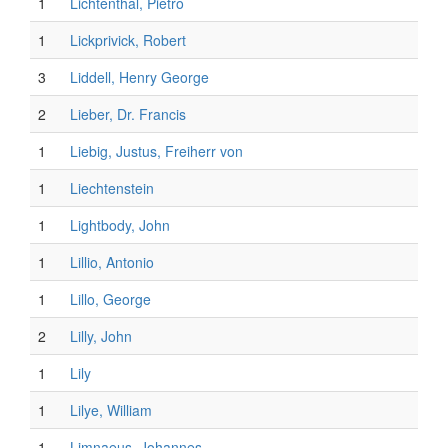
1
Lichtenthal, Pietro
1
Lickprivick, Robert
3
Liddell, Henry George
2
Lieber, Dr. Francis
1
Liebig, Justus, Freiherr von
1
Liechtenstein
1
Lightbody, John
1
Lillio, Antonio
1
Lillo, George
2
Lilly, John
1
Lily
1
Lilye, William
1
Limnaeus, Johannes