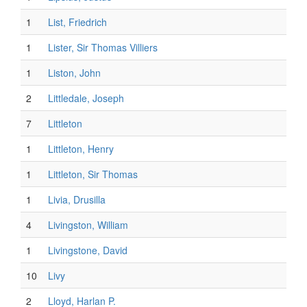
1
List, Friedrich
1
Lister, Sir Thomas Villiers
1
Liston, John
2
Littledale, Joseph
7
Littleton
1
Littleton, Henry
1
Littleton, Sir Thomas
1
Livia, Drusilla
4
Livingston, William
1
Livingstone, David
10
Livy
2
Lloyd, Harlan P.