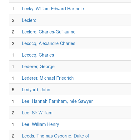
1
Lecky, William Edward Hartpole
2
Leclerc
2
Leclerc, Charles-Guillaume
2
Lecocq, Alexandre Charles
1
Lecocq, Charles
1
Lederer, George
1
Lederer, Michael Friedrich
5
Ledyard, John
1
Lee, Hannah Farnham, née Sawyer
2
Lee, Sir William
1
Lee, William Henry
2
Leeds, Thomas Osborne, Duke of